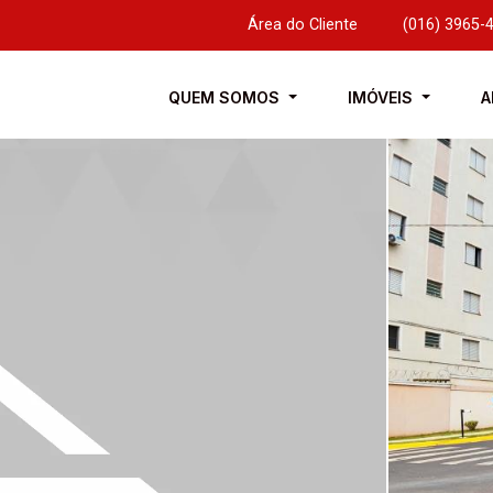
Área do Cliente
|
(016) 3965-
QUEM SOMOS
IMÓVEIS
A