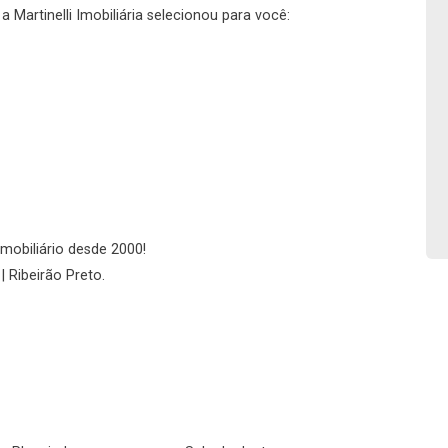
 Martinelli Imobiliária selecionou para você:
No imóvel
Fazer Agendamento
Continuar
imobiliário desde 2000!
| Ribeirão Preto.