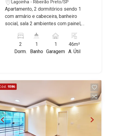
Lagoinha - Ribeirão Preto/SP
Apartamento, 2 dormitórios sendo 1
com armário e cabeceira, banheiro
social, sala 2 ambientes com painel,
cozinha planejada, área de serviço, 1
vaga coberta, excelente localização,
2
1
1
46m²
próximo ao Tonin Super Atacado.
Dorm.
Banho
Garagem
A. Útil
Martinelli Imobiliária, referência no
mercado imobiliário desde 2000.
Especialistas em Venda e Locação!
Avenida João Fiúsa, 1051 - Alto da Boa
Vista | Ribeirão Preto.
Cód.
9386