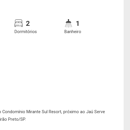
2
1
Dormitórios
Banheiro
Confirmar dados da
Onde deseja encontra
visita
nosso corretor
07/08/2026
o Condomínio Mirante Sul Resort, próximo ao Jaú Serve
irão Preto/SP.
08h00
Imobiliária