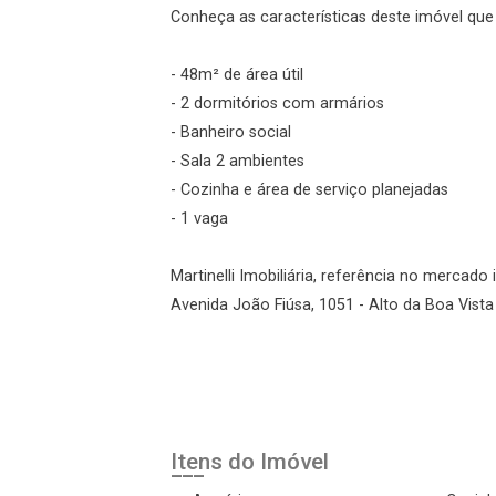
Conheça as características deste imóvel que a
Login
- 48m² de área útil
Esqueci minha senha
- 2 dormitórios com armários
Cadastre-se
- Banheiro social
- Sala 2 ambientes
- Cozinha e área de serviço planejadas
Agendar Visita
- 1 vaga
ncordo com os
Martinelli Imobiliária, referência no mercado 
acidade
Avenida João Fiúsa, 1051 - Alto da Boa Vista 
r Cadastro
Itens do Imóvel