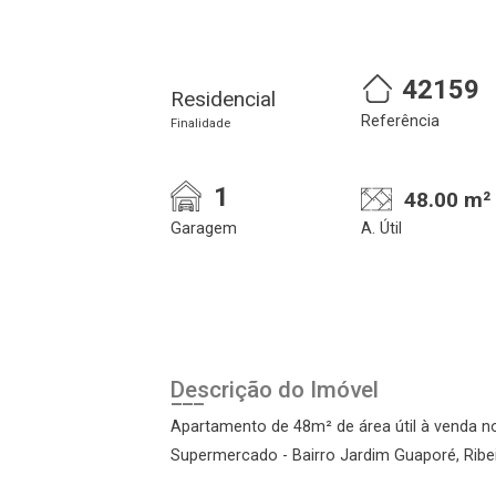
42159
Residencial
Referência
Finalidade
1
48.00 m²
Garagem
A. Útil
Cadastre-se
Realize o login
Descrição do Imóvel
Apartamento de 48m² de área útil à venda n
Supermercado - Bairro Jardim Guaporé, Ribe