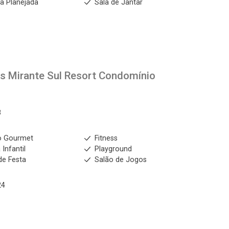
a Planejada
Sala de Jantar
os
Mirante Sul Resort Condomínio
8
o Gourmet
Fitness
 Infantil
Playground
de Festa
Salão de Jogos
24