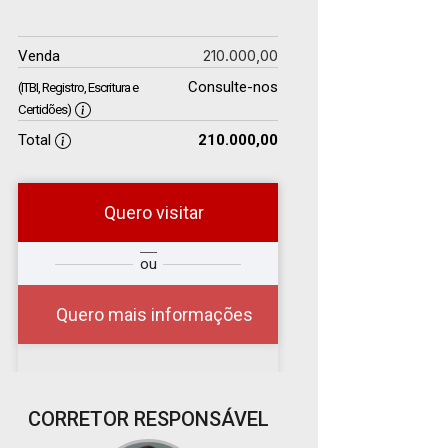
210.000,00
Venda
Consulte-nos
(ITBI, Registro, Escritura e
Certidões)
Total
210.000,00
Quero visitar
r
Qual o melhor dia e
ou
?
horário para você?
Quero mais informações
07
CORRETOR RESPONSÁVEL