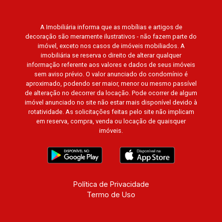
Giardino Terrae, Província de Roma, Lumnesia,
Madison Square Garden, Verona, Barcelona,
A Imobiliária informa que as mobílias e artigos de
Guaecá, Fiúsa One, Icon, Uber Gaudi, Matisse,
decoração são meramente ilustrativos - não fazem parte do
Promenade, Botanic Garden, Nova Aliança
imóvel, exceto nos casos de imóveis mobiliados. A
Residence, Le Nôtre, Perspective, Domaine
imobiliária se reserva o direito de alterar qualquer
Botanique, Ile Verte, Velazquez, Edimburgo,
informação referente aos valores e dados de seus imóveis
sem aviso prévio. O valor anunciado do condomínio é
Cidade de Paris, Cidade de Petrópolis, Cidade
aproximado, podendo ser maior, menor ou mesmo passível
de Vancouver, Cidade de Montreal, Cidade de
de alteração no decorrer da locação. Pode ocorrer de algum
Ouro Preto, Cidade de Seattle, Cidade de Roma,
imóvel anunciado no site não estar mais disponível devido à
Cidade de Londres, Cidade de Munique, Cidade
rotatividade. As solicitações feitas pelo site não implicam
em reserva, compra, venda ou locação de quaisquer
de Lisboa, Cidade de Madrid, Cidade de Viena,
imóveis.
Cidade de Barcelona, Cidade de Zurique, L?
Essence, Magna Vista, British Columbia, Dijon,
Jardim de Luxemburgo, Exklusiv Golf, Exklusiv
Essenz, Mirante CondoClub, Hydeperk, Urban,
Stuttgart, Mondrian, Bahamas, Monte Sinai,
Política de Privacidade
Termo de Uso
Pennsylvania, Villa Toscana, Sur Le Jardin,
Atlanta, Sapucaia, Van Gogh, Cenário, Parc Sul,
Alleanza D?Oro, Rodin, Candeias, Apiacás, Blend