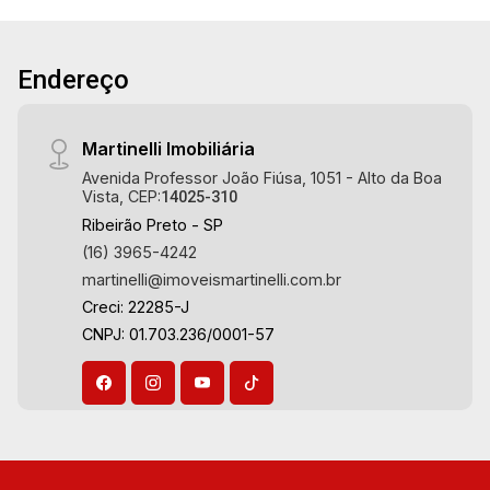
Martinelli Imobiliária - excelência absoluta no
mercado imobiliário de Ribeirão Preto.
Referência em imóveis de alto padrão, somos
Endereço
especialistas na venda e locação de
apartamentos nos condomínios mais desejados
da Zona Sul, reconhecidos por sua segurança,
Martinelli Imobiliária
infraestrutura completa e qualidade de vida
Avenida Professor João Fiúsa, 1051 - Alto da Boa
incomparável. Atuamos nos empreendimentos
Vista, CEP:
14025-310
de maior prestígio da região, incluindo:
Ribeirão Preto - SP
Marquises Park, Les Alpes Residence, Porto
(16) 3965-4242
Búzios, Sequóia, Blue Diamond, Mirante do Ipê,
martinelli@imoveismartinelli.com.br
Hype, Grand Privilège, Grand Raya, Grand
Creci: 22285-J
Paysage, Praças do Sul, Uber Miró, Uber
CNPJ: 01.703.236/0001-57
Corbusier, Le Monde Parc, Place Vendôme,
Place des Vosges, L`Ermitage, Bella Vista,
Sunset Club, Amsterdam, Everest, Gran Matisse,
Van Der Rohe, Doppio Spazio, Triomphe, Solar
Del Rey, Jardim de Versailles, Cidade de
Sevilha, Solar das Aves, Giardino Solare,