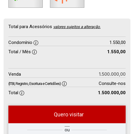
Total para Acessórios
valores sujeitos a alteração.
Condomínio
1.550,00
Total / Mês
1.550,00
1.500.000,00
Venda
Consulte-nos
(ITBI, Registro, Escritura e Certidões)
Total
1.500.000,00
Quero visitar
so
Qual o melhor dia e horário para
ou
r?
você?