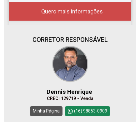
Quero mais informações
CORRETOR RESPONSÁVEL
10
08:00
Aug/Mon
11
09:00
Dennis Henrique
Aug/Tue
CRECI 129719 - Venda
12
10:00
Continuar
Minha Página
(16) 98853-0909
Aug/Wed
13