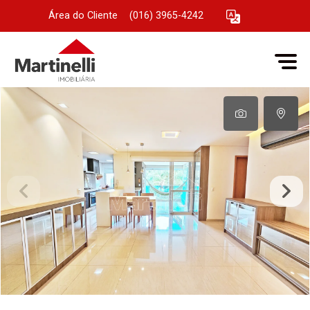
Área do Cliente
|
(016) 3965-4242