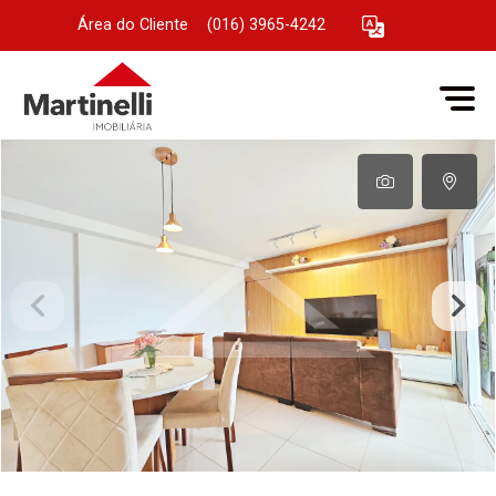
Área do Cliente
|
(016) 3965-4242