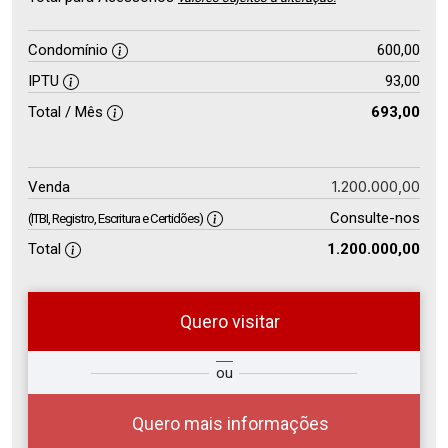
Condomínio
600,00
IPTU
93,00
Total / Mês
693,00
1.200.000,00
Venda
Consulte-nos
(ITBI, Registro, Escritura e Certidões)
Total
1.200.000,00
Quero visitar
so
Qual o melhor dia e horário para
ou
r?
você?
Quero mais informações