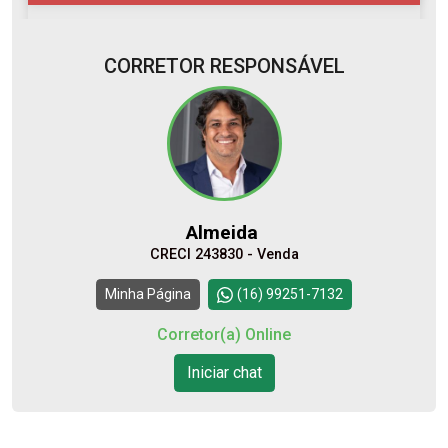
CORRETOR RESPONSÁVEL
10
08:00
Aug/Mon
11
09:00
Almeida
Aug/Tue
CRECI 243830 - Venda
12
10:00
Continuar
Minha Página
(16) 99251-7132
Aug/Wed
Corretor(a) Online
13
Iniciar chat
11:00
Aug/Thu