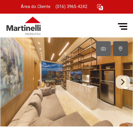
Área do Cliente
|
(016) 3965-4242