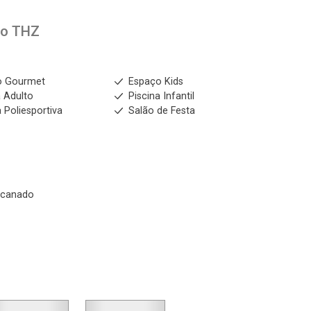
to
THZ
o Gourmet
Espaço Kids
a Adulto
Piscina Infantil
 Poliesportiva
Salão de Festa
ncanado