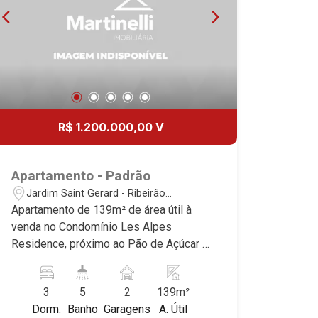
R$ 1.200.000,00 V
Apartamento - Padrão
Jardim Saint Gerard - Ribeirão
Preto/SP
Apartamento de 139m² de área útil à
venda no Condomínio Les Alpes
Residence, próximo ao Pão de Açúcar -
Bairro Jardim Saint Gerard, Ribeirão
Preto/SP. Conheça as características
3
5
2
139m²
deste imóvel que a Martinelli
Dorm.
Banho
Garagens
A. Útil
Imobiliária selecionou para você: -