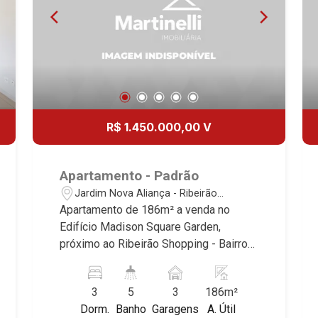
R$ 1.450.000,00 V
Apartamento - Padrão
Jardim Nova Aliança - Ribeirão
Preto/SP
Apartamento de 186m² a venda no
Edifício Madison Square Garden,
próximo ao Ribeirão Shopping - Bairro
Nova Aliança, Ribeirão Preto/SP.
Conheça as características deste
3
5
3
186m²
imóvel que a Martinelli Imobiliária
Dorm.
Banho
Garagens
A. Útil
selecionou para você: - 186m² de área