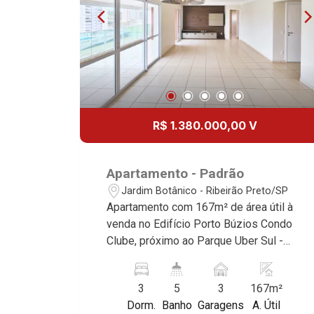
R$ 1.380.000,00 V
Apartamento - Padrão
Jardim Botânico - Ribeirão Preto/SP
Apartamento com 167m² de área útil à
venda no Edifício Porto Búzios Condo
Clube, próximo ao Parque Uber Sul -
Bairro Jardim Botânico, Ribeirão
Preto/SP. Conheça as características
3
5
3
167m²
deste imóvel que a Martinelli
Dorm.
Banho
Garagens
A. Útil
Imobiliária selecionou para você: -