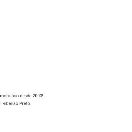
Fazer Agendamento
Continuar
imobiliário desde 2000!
| Ribeirão Preto.