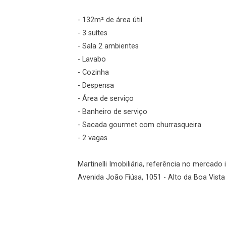
Agendar Visita
- 132m² de área útil
ncordo com os
- 3 suítes
acidade
- Sala 2 ambientes
- Lavabo
- Cozinha
- Despensa
r Cadastro
- Área de serviço
- Banheiro de serviço
- Sacada gourmet com churrasqueira
- 2 vagas
Martinelli Imobiliária, referência no mercado 
Avenida João Fiúsa, 1051 - Alto da Boa Vista 