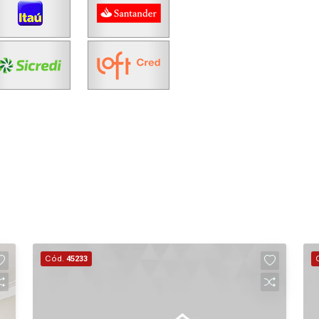
Cód.
45233