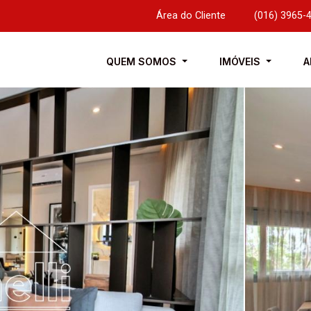
Área do Cliente
|
(016) 3965-
QUEM SOMOS
IMÓVEIS
A