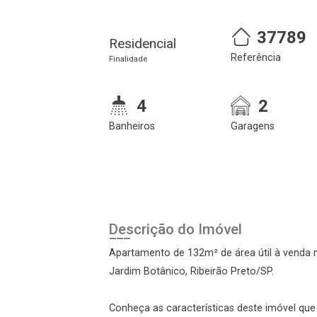
37789
Cadastre-se
Realize o login
Residencial
Referência
Finalidade
4
2
Banheiros
Garagens
Login
Descrição do Imóvel
Esqueci minha senha
Apartamento de 132m² de área útil à venda n
Cadastre-se
Jardim Botânico, Ribeirão Preto/SP.
Conheça as características deste imóvel que a