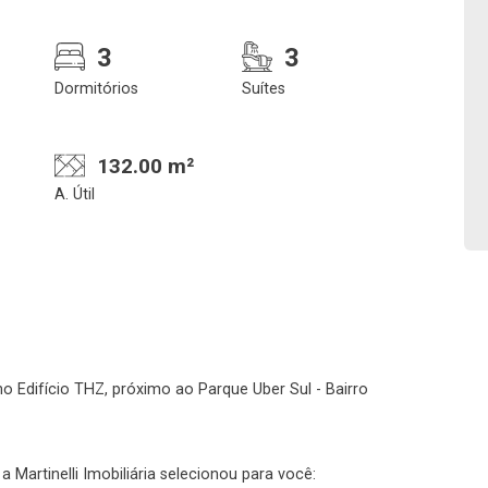
3
3
Confirmar dados da
Onde deseja encontra
Dormitórios
Suítes
visita
nosso corretor
132.00 m²
A. Útil
08/08/2026
08h00
Imobiliária
No imóvel
o Edifício THZ, próximo ao Parque Uber Sul - Bairro
 Martinelli Imobiliária selecionou para você: