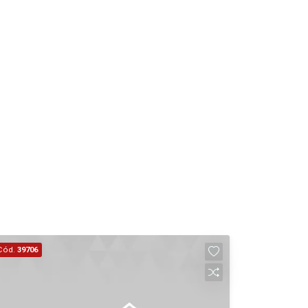
22
Aug/Sat
Cód.
39706