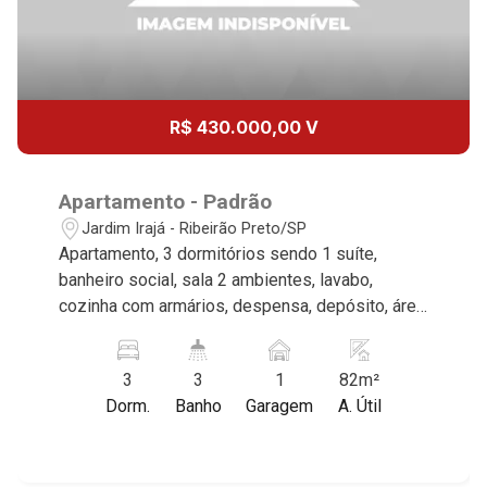
12
11:00
Aug/Wed
13
12:00
R$ 430.000,00 V
Aug/Thu
14
Apartamento - Padrão
Jardim Irajá - Ribeirão Preto/SP
Apartamento, 3 dormitórios sendo 1 suíte,
Aug/Fri
banheiro social, sala 2 ambientes, lavabo,
15
cozinha com armários, despensa, depósito, área
de serviço, sacada gourmet com churrasqueira,
quintal, 1 vaga, excelente localização, próximo a
Aug/Sat
3
3
1
82m²
Avenida Professor João Fiúsa.
17
Dorm.
Banho
Garagem
A. Útil
Aug/Mon