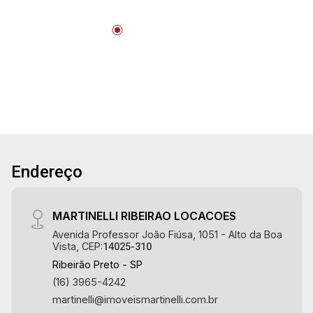
18
Aug/Tue
19
Aug/Wed
20
Endereço
Aug/Thu
21
MARTINELLI RIBEIRAO LOCACOES
Avenida Professor João Fiúsa, 1051 - Alto da Boa
Vista, CEP:
14025-310
Aug/Fri
Ribeirão Preto - SP
22
(16) 3965-4242
martinelli@imoveismartinelli.com.br