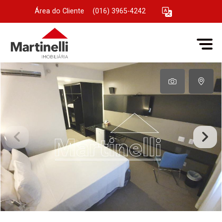
Área do Cliente
|
(016) 3965-4242