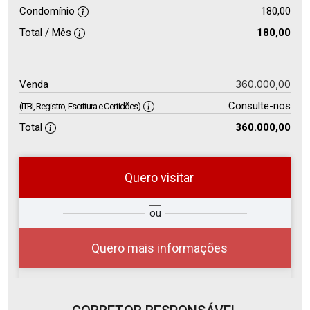
Condomínio
180,00
Total / Mês
180,00
360.000,00
Venda
Consulte-nos
(ITBI, Registro, Escritura e Certidões)
Total
360.000,00
Quero visitar
so
Qual o melhor dia e horário para
ou
r?
você?
Quero mais informações