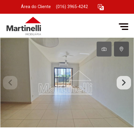
Área do Cliente
|
(016) 3965-4242