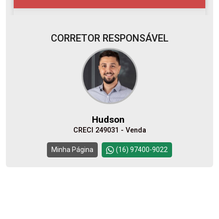
CORRETOR RESPONSÁVEL
07
08:00
Aug/Fri
08
09:00
Hudson
Aug/Sat
CRECI 249031 - Venda
10
10:00
Continuar
Minha Página
(16) 97400-9022
Aug/Mon
11
11:00
Aug/Tue