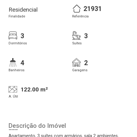
21931
Residencial
Finalidade
Referência
3
3
Dormitórios
Suítes
4
2
Banheiros
Garagens
122.00 m²
A. Útil
Descrição do Imóvel
Apartamento, 3 suítes com armários, sala 2 ambientes,