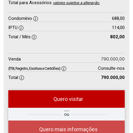
Total para Acessórios
valores sujeitos a alteração.
Condomínio
688,00
IPTU
114,00
Total / Mês
802,00
790.000,00
Venda
Consulte-nos
(ITBI, Registro, Escritura e Certidões)
Total
790.000,00
Quero visitar
so
Qual o melhor dia e horário para
ou
r?
você?
Quero mais informações