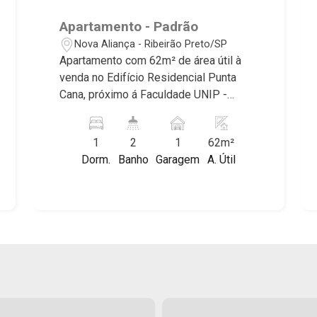
Apartamento - Padrão
Nova Aliança - Ribeirão Preto/SP
Apartamento com 62m² de área útil à
venda no Edifício Residencial Punta
Cana, próximo á Faculdade UNIP -
Bairro Nova Aliança, Ribeirão Preto/SP.
Conheça as características deste
1
2
1
62m²
imóvel que a Martinelli Imobiliária
Dorm.
Banho
Garagem
A. Útil
selecionou para você: - 62m² de área
útil - 1 suíte - Sala 2 ambientes -
Lavabo - Cozinha - Área de serviço -
Sacada gourmet - 1 vaga Martinelli
Imobiliária - excelência absoluta no
mercado imobiliário de Ribeirão Preto.
Referência em imóveis de alto padrão,
somos especialistas na venda e
locação de apartamentos nos
condomínios mais desejados da Zona