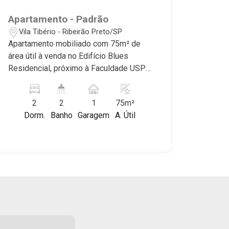
Hype, Grand Privilège, Grand Raya,
Grand Paysage, Praças do Sul, Uber
Apartamento - Padrão
Miró, Uber Corbusier, Le Monde Parc,
Vila Tibério - Ribeirão Preto/SP
Place Vendôme, Place des Vosges,
Apartamento mobiliado com 75m² de
L`Ermitage, Bella Vista, Sunset Club,
área útil à venda no Edifício Blues
Amsterdam, Everest, Gran Matisse, Van
Residencial, próximo à Faculdade USP -
Der Rohe, Doppio Spazio, Triomphe,
Bairro Vila Tibério, Ribeirão Preto/SP.
Solar Del Rey, Jardim de Versailles,
Conheça as características deste
Cidade de Sevilha, Solar das Aves,
2
2
1
75m²
imóvel que a Martinelli Imobiliária
Giardino Solare, Giardino Terrae,
Dorm.
Banho
Garagem
A. Útil
selecionou para você: - 75m² de área
Província de Roma, Lumnesia, Madison
útil - 2 dormitórios com armários e ar-
Square Garden, Verona, Barcelona,
condicionado sendo 1 suíte - Banheiro
Guaecá, Fiúsa One, Icon, Uber Gaudi,
social - Sala 2 ambientes com ar-
Matisse, Promenade, Botanic Garden,
condicionado - Cozinha planejada - Área
Nova Aliança Residence, Le Nôtre,
de serviço - Sacada - 1 vaga Martinelli
Perspective, Domaine Botanique, Ile
Imobiliária - excelência absoluta no
Verte, Velazquez, Edimburgo, Cidade
mercado imobiliário de Ribeirão Preto.
de Paris, Cidade de Petrópolis, Cidade
Referência em imóveis de alto padrão,
de Vancouver, Cidade de Montreal,
somos especialistas na venda e