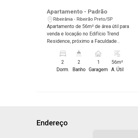
Apartamento - Padrão
Ribeirânia - Ribeirão Preto/SP
Apartamento de 56m² de área útil para
venda e locação no Edifício Trend
Residence, próximo a Faculdade
UNAERP - Bairro Ribeirânia, Ribeirão
Preto/SP. Conheça as características
2
2
1
56m²
deste imóvel que a Martinelli
Dorm.
Banho
Garagem
A. Útil
Imobiliária selecionou para você: -
56m² de área útil - 2 dormitórios com
armários e ar-condicionado sendo 1
suíte - Banheiro social - Sala 2
ambientes - Cozinha e área de serviço
planejadas - Sacada - 1 vaga Martinelli
Imobiliária, referência no mercado
Endereço
imobiliário desde 2000. Especialistas
em Venda, Locação e Lançamentos!
Avenida João Fiúsa, 1051 - Alto da Boa