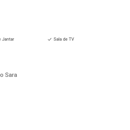
No imóvel
e Jantar
Sala de TV
Fazer Agendamento
Continuar
to
Sara