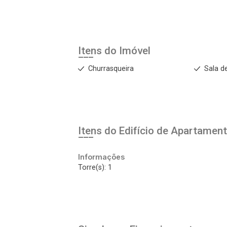
Esqueci minha senha
Cadastre-se
Itens do Imóvel
Churrasqueira
Sala d
Agendar Visita
ncordo com os
acidade
Itens do Edifício de Apartamen
Informações
Torre(s): 1
r Cadastro