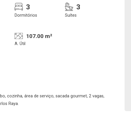
3
3
Dormitórios
Suítes
107.00 m²
A. Útil
Confirmar dados da
Onde deseja encontra
visita
nosso corretor
abo, cozinha, área de serviço, sacada gourmet, 2 vagas,
06/08/2026
rlos Raya.
15h00
Imobiliária