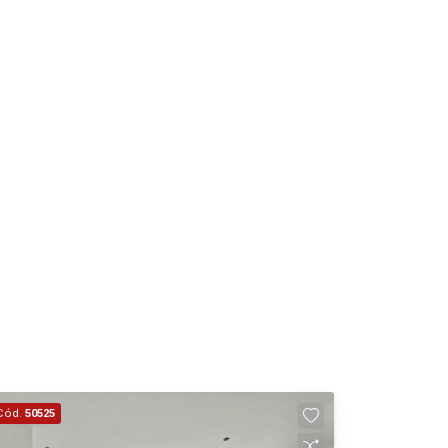
Aug/Wed
13
Aug/Thu
14
Aug/Fri
15
Aug/Sat
17
Aug/Mon
Cód.
50525