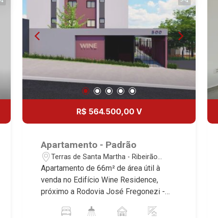
R$ 564.500,00 V
Apartamento - Padrão
Terras de Santa Martha - Ribeirão
Preto/SP
Apartamento de 66m² de área útil à
venda no Edifício Wine Residence,
próximo a Rodovia José Fregonezi -
Bairro Terras de Santa Martha, Ribeirão
Preto/SP. Conheça as características