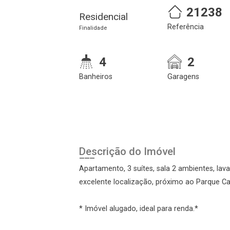
21238
Residencial
Referência
Finalidade
4
2
Banheiros
Garagens
Cadastre-se
Realize o login
Descrição do Imóvel
Apartamento, 3 suítes, sala 2 ambientes, lav
excelente localização, próximo ao Parque Ca
* Imóvel alugado, ideal para renda.*
Login