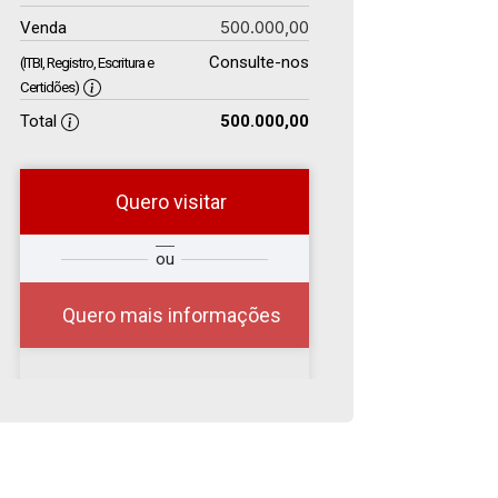
500.000,00
Venda
Consulte-nos
(ITBI, Registro, Escritura e
Certidões)
Total
500.000,00
Quero visitar
r
Qual o melhor dia e
ou
?
horário para você?
Quero mais informações
06
15:00
Aug/Thu