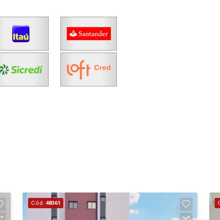
Cód.
48361