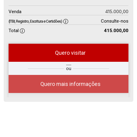
415.000,00
Venda
Consulte-nos
(ITBI, Registro, Escritura e Certidões)
Total
415.000,00
Quero visitar
so
Qual o melhor dia e horário para
ou
r?
você?
Quero mais informações
07
08:00
Aug/Fri