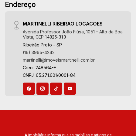
18:00
Endereço
Aug/Wed
20
MARTINELLI RIBEIRAO LOCACOES
Avenida Professor João Fiúsa, 1051 - Alto da Boa
Vista, CEP:
14025-310
Aug/Thu
Ribeirão Preto - SP
21
(16) 3965-4242
martinelli@imoveismartinelli.com.br
Creci: 248564-F
Aug/Fri
CNPJ: 65.271.601/0001-84
A Imobiliária informa que as mobílias e artigos de