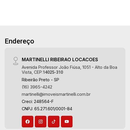
Cozinha e área de serviço planejadas - Quintal -
1 vaga Martinelli Imobiliária - excelência
absoluta no mercado imobiliário de Ribeirão
Preto. Referência em imóveis de alto padrão,
somos especialistas na venda e locação de
Endereço
apartamentos nos condomínios mais desejados
da Zona Sul, reconhecidos por sua segurança,
infraestrutura completa e qualidade de vida
MARTINELLI RIBEIRAO LOCACOES
incomparável. Atuamos nos empreendimentos
Avenida Professor João Fiúsa, 1051 - Alto da Boa
de maior prestígio da região, incluindo:
Vista, CEP:
14025-310
Marquises Park, Les Alpes Residence, Porto
Ribeirão Preto - SP
Búzios, Sequóia, Blue Diamond, Mirante do Ipê,
(16) 3965-4242
Hype, Grand Privilège, Grand Raya, Grand
martinelli@imoveismartinelli.com.br
Paysage, Praças do Sul, Uber Miró, Uber
Creci: 248564-F
Corbusier, Le Monde Parc, Place Vendôme,
CNPJ: 65.271.601/0001-84
Place des Vosges, L`Ermitage, Bella Vista,
Sunset Club, Amsterdam, Everest, Gran Matisse,
Van Der Rohe, Doppio Spazio, Triomphe, Solar