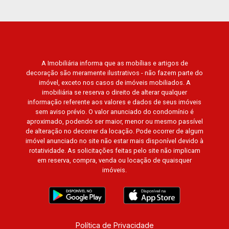
Del Rey, Jardim de Versailles, Cidade de
Sevilha, Solar das Aves, Giardino Solare,
Giardino Terrae, Província de Roma, Lumnesia,
Madison Square Garden, Verona, Barcelona,
Guaecá, Fiúsa One, Icon, Uber Gaudi, Matisse,
A Imobiliária informa que as mobílias e artigos de
Promenade, Botanic Garden, Nova Aliança
decoração são meramente ilustrativos - não fazem parte do
Residence, Le Nôtre, Perspective, Domaine
imóvel, exceto nos casos de imóveis mobiliados. A
Botanique, Ile Verte, Velazquez, Edimburgo,
imobiliária se reserva o direito de alterar qualquer
Cidade de Paris, Cidade de Petrópolis, Cidade
informação referente aos valores e dados de seus imóveis
sem aviso prévio. O valor anunciado do condomínio é
de Vancouver, Cidade de Montreal, Cidade de
aproximado, podendo ser maior, menor ou mesmo passível
Ouro Preto, Cidade de Seattle, Cidade de Roma,
de alteração no decorrer da locação. Pode ocorrer de algum
Cidade de Londres, Cidade de Munique, Cidade
imóvel anunciado no site não estar mais disponível devido à
de Lisboa, Cidade de Madrid, Cidade de Viena,
rotatividade. As solicitações feitas pelo site não implicam
em reserva, compra, venda ou locação de quaisquer
Cidade de Barcelona, Cidade de Zurique,
imóveis.
L`Essence, Magna Vista, British Columbia, Dijon,
Jardim de Luxemburgo, Exklusiv Golf, Exklusiv
Essenz, Mirante CondoClub, Hydeperk, Urban,
Stuttgart, Mondrian, Bahamas, Monte Sinai,
Pennsylvania, Villa Toscana, Sur Le Jardin,
Política de Privacidade