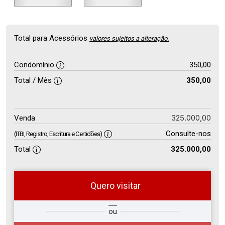
Total para Acessórios
valores sujeitos a alteração.
Condomínio
350,00
Total / Mês
350,00
325.000,00
Venda
Consulte-nos
(ITBI, Registro, Escritura e Certidões)
Total
325.000,00
Quero visitar
so
Qual o melhor dia e horário para
ou
r?
você?