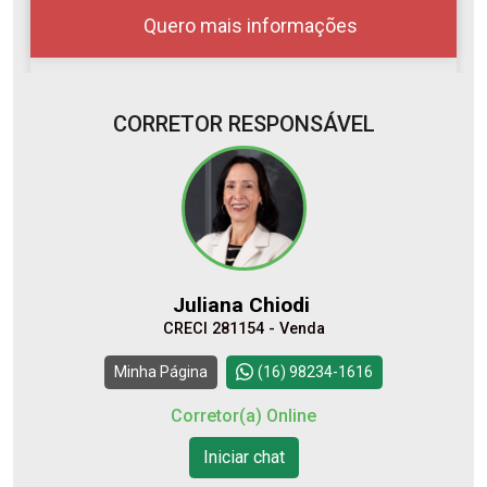
Quero mais informações
CORRETOR RESPONSÁVEL
10
08:00
Aug/Mon
11
09:00
Juliana Chiodi
Aug/Tue
CRECI 281154 - Venda
12
10:00
Continuar
Minha Página
(16) 98234-1616
Aug/Wed
Corretor(a) Online
13
Iniciar chat
11:00