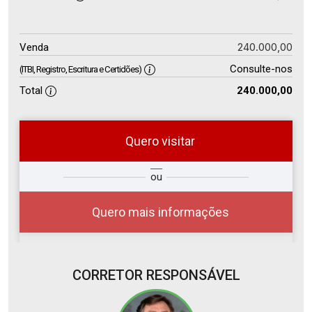
240.000,00
Venda
Consulte-nos
(ITBI, Registro, Escritura e Certidões)
Total
240.000,00
Quero visitar
so
Qual o melhor dia e horário para
ou
r?
você?
Quero mais informações
CORRETOR RESPONSÁVEL
08
11:00