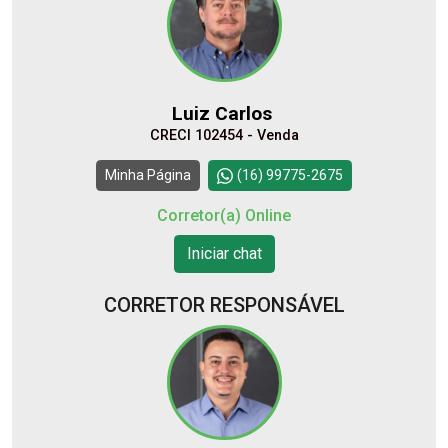
Aug/Sat
10
12:00
Luiz Carlos
Aug/Mon
CRECI 102454 - Venda
11
Continuar
Minha Página
(16) 99775-2675
Aug/Tue
Corretor(a) Online
12
Iniciar chat
Aug/Wed
CORRETOR RESPONSÁVEL
13
Aug/Thu