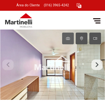
Área do Cliente
|
(016) 3965-4242