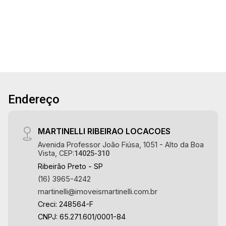
2
1
1
51m²
útil - 2 dormitórios com armários - Banheiro
Dorm.
Banho
Garagem
A. Útil
social - Sala 2 ambientes - Cozinha e área de
serviço planejadas - Quintal - 1 vaga Martinelli
Imobiliária, referência no mercado imobiliário
desde 2000. Especialistas em Venda, Locação
e Lançamentos! Avenida João Fiúsa, 1051 - Alto
da Boa Vista | Ribeirão Preto.
Endereço
MARTINELLI RIBEIRAO LOCACOES
Avenida Professor João Fiúsa, 1051 - Alto da Boa
Vista, CEP:
14025-310
Ribeirão Preto - SP
(16) 3965-4242
martinelli@imoveismartinelli.com.br
Creci: 248564-F
CNPJ: 65.271.601/0001-84