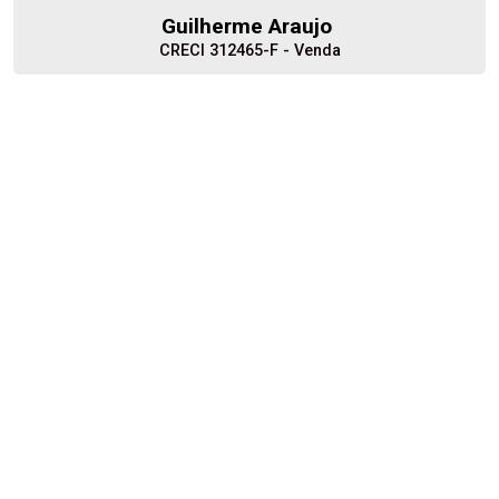
14
Guilherme Araujo
Aug/Fri
CRECI 312465-F - Venda
15
Minha Página
(16) 99623-4977
Corretor(a) Online
Aug/Sat
Iniciar chat
17
Aug/Mon
18
Aug/Tue
19
Cód.
30533
Aug/Wed