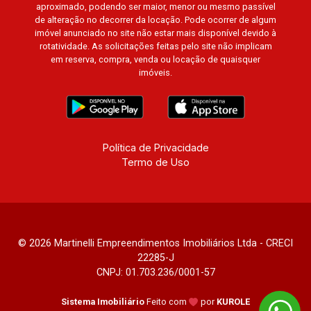
aproximado, podendo ser maior, menor ou mesmo passível
Ouro Preto, Cidade de Seattle, Cidade de Roma,
de alteração no decorrer da locação. Pode ocorrer de algum
Cidade de Londres, Cidade de Munique, Cidade
imóvel anunciado no site não estar mais disponível devido à
de Lisboa, Cidade de Madrid, Cidade de Viena,
rotatividade. As solicitações feitas pelo site não implicam
em reserva, compra, venda ou locação de quaisquer
Cidade de Barcelona, Cidade de Zurique, L?
imóveis.
Essence, Magna Vista, British Columbia, Dijon,
Jardim de Luxemburgo, Exklusiv Golf, Exklusiv
Essenz, Mirante CondoClub, Hydeperk, Urban,
Stuttgart, Mondrian, Bahamas, Monte Sinai,
Pennsylvania, Villa Toscana, Sur Le Jardin,
Política de Privacidade
Termo de Uso
Atlanta, Sapucaia, Van Gogh, Cenário, Parc Sul,
Alleanza D?Oro, Rodin, Candeias, Apiacás, Blend
Coliving, Una Caramuru, Quintessence, Liber
Condomínio Resort, Asas do Sul, Tapuias
Residencial, Manhattan, Lumiere, Civitas,
© 2026 Martinelli Empreendimentos Imobiliários Ltda - CRECI
Apogeo, Frankfurt, Emerald, Spazio Robespierre,
22285-J
Cedro, Dinamarca, Portes du Soleil, Solo,
CNPJ: 01.703.236/0001-57
Cambuí, Philadelphia, Victória Hill, San Pierre,
Estocolmo, La Défense, Toulouse, Saint Étienne,
Sistema Imobiliário
Feito com
por
KUROLE