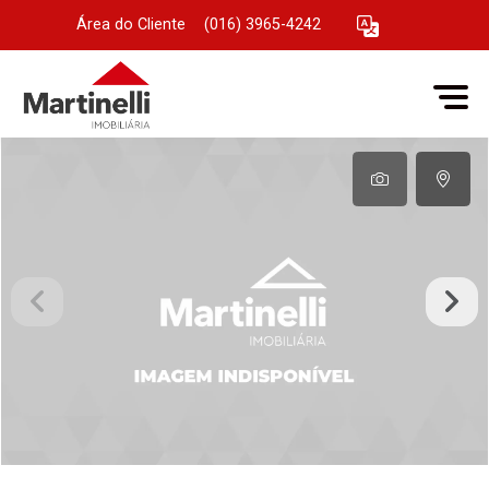
Área do Cliente
|
(016) 3965-4242