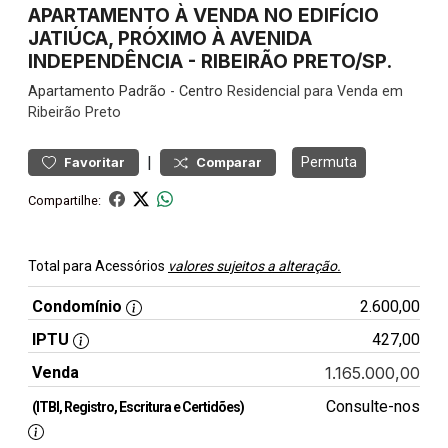
APARTAMENTO À VENDA NO EDIFÍCIO
JATIÚCA, PRÓXIMO À AVENIDA
INDEPENDÊNCIA - RIBEIRÃO PRETO/SP.
Apartamento
Padrão
-
Centro
Residencial para Venda em
Ribeirão Preto
|
Permuta
Favoritar
Comparar
Compartilhe:
Total para Acessórios
valores sujeitos a alteração.
Condomínio
2.600,00
IPTU
427,00
Venda
1.165.000,00
Consulte-nos
(ITBI, Registro, Escritura e Certidões)