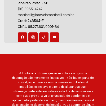
Ribeirão Preto - SP
(16) 3965-4242
martinelli@imoveismartinelli.com.br
Creci: 248564-F
CNPJ: 65.271.601/0001-84
A Imobiliária informa que as mobílias e artigos de
decoração são meramente ilustrativos - não fazem parte do
imóvel, exceto nos casos de imóveis mobiliados. A
imobiliária se reserva o direito de alterar qualquer
informação referente aos valores e dados de seus imóveis
sem aviso prévio. O valor anunciado do condomínio é
aproximado, podendo ser maior, menor ou mesmo passível
de alteração no decorrer da locação. Pode ocorrer de algum