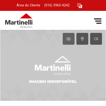
Área do Cliente
|
(016) 3965-4242