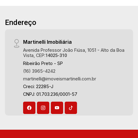
Imobiliária, referência no mercado imobiliário
desde 2000! Avenida João Fiúsa, 1051 - Alto da
Boa Vista | Ribeirão Preto.
Endereço
Martinelli Imobiliária
Avenida Professor João Fiúsa, 1051 - Alto da Boa
Vista, CEP:
14025-310
Ribeirão Preto - SP
(16) 3965-4242
martinelli@imoveismartinelli.com.br
Creci: 22285-J
CNPJ: 01.703.236/0001-57