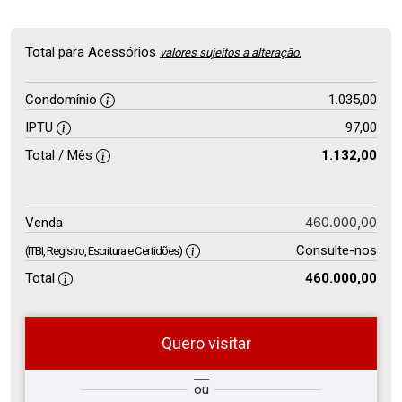
Total para Acessórios
valores sujeitos a alteração.
Condomínio
1.035,00
IPTU
97,00
Total / Mês
1.132,00
460.000,00
Venda
Consulte-nos
(ITBI, Registro, Escritura e Certidões)
Total
460.000,00
Quero visitar
so
Qual o melhor dia e horário para
ou
r?
você?