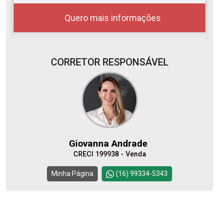
Quero mais informações
CORRETOR RESPONSÁVEL
08
11:00
Aug/Sat
10
12:00
Giovanna Andrade
Aug/Mon
CRECI 199938 - Venda
11
Continuar
Minha Página
(16) 99334-5343
Aug/Tue
12