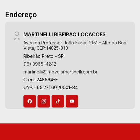
Ribeirão Preto. Referência em imóveis de alto
padrão, somos especialistas na venda e
Endereço
locação de apartamentos nos condomínios mais
desejados da Zona Sul, reconhecidos por sua
segurança, infraestrutura completa e qualidade
MARTINELLI RIBEIRAO LOCACOES
de vida incomparável. Atuamos nos
Avenida Professor João Fiúsa, 1051 - Alto da Boa
empreendimentos de maior prestígio da região,
Vista, CEP:
14025-310
incluindo: Marquises Park, Les Alpes
Ribeirão Preto - SP
Residence, Porto Búzios, Sequóia, Blue
(16) 3965-4242
Diamond, Mirante do Ipê, Hype, Grand Privilège,
martinelli@imoveismartinelli.com.br
Grand Raya, Grand Paysage, Praças do Sul, Uber
Creci: 248564-F
Miró, Uber Corbusier, Le Monde Parc, Place
CNPJ: 65.271.601/0001-84
Vendôme, Place des Vosges, L`Ermitage, Bella
Vista, Sunset Club, Amsterdam, Everest, Gran
Matisse, Van Der Rohe, Doppio Spazio,
Triomphe, Solar Del Rey, Jardim de Versailles,
Cidade de Sevilha, Solar das Aves, Giardino
Solare, Giardino Terrae, Província de Roma,
Lumnesia, Madison Square Garden, Verona,