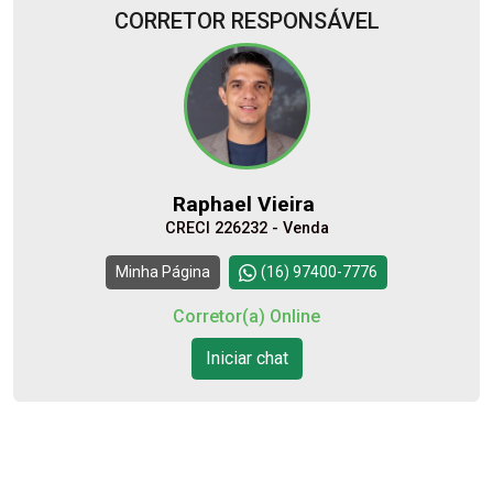
CORRETOR RESPONSÁVEL
06
10:00
Aug/Thu
07
11:00
Raphael Vieira
Aug/Fri
CRECI 226232 - Venda
08
12:00
Continuar
Minha Página
(16) 97400-7776
Aug/Sat
Corretor(a) Online
10
Iniciar chat
13:00
Aug/Mon
11
14:00