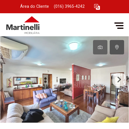
Área do Cliente
|
(016) 3965-4242