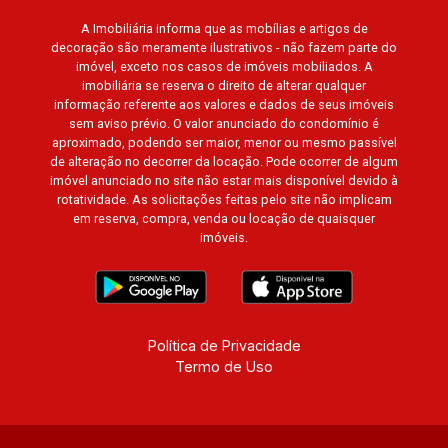
Barcelona, Guaecá, Fiúsa One, Icon, Uber Gaudi,
A Imobiliária informa que as mobílias e artigos de
Matisse, Promenade, Botanic Garden, Nova
decoração são meramente ilustrativos - não fazem parte do
Aliança Residence, Le Nôtre, Perspective,
imóvel, exceto nos casos de imóveis mobiliados. A
Domaine Botanique, Ile Verte, Velazquez,
imobiliária se reserva o direito de alterar qualquer
Edimburgo, Cidade de Paris, Cidade de
informação referente aos valores e dados de seus imóveis
sem aviso prévio. O valor anunciado do condomínio é
Petrópolis, Cidade de Vancouver, Cidade de
aproximado, podendo ser maior, menor ou mesmo passível
Montreal, Cidade de Ouro Preto, Cidade de
de alteração no decorrer da locação. Pode ocorrer de algum
Seattle, Cidade de Roma, Cidade de Londres,
imóvel anunciado no site não estar mais disponível devido à
Cidade de Munique, Cidade de Lisboa, Cidade
rotatividade. As solicitações feitas pelo site não implicam
em reserva, compra, venda ou locação de quaisquer
de Madrid, Cidade de Viena, Cidade de
imóveis.
Barcelona, Cidade de Zurique, L`Essence,
Magna Vista, British Columbia, Dijon, Jardim de
Luxemburgo, Exklusiv Golf, Exklusiv Essenz,
Mirante CondoClub, Hydeperk, Urban, Stuttgart,
Mondrian, Bahamas, Monte Sinai, Pennsylvania,
Política de Privacidade
Termo de Uso
Villa Toscana, Sur Le Jardin, Atlanta, Sapucaia,
Van Gogh, Cenário, Parc Sul, Alleanza D`Oro,
Rodin, Candeias, Apiacás, Blend Coliving, Una
Caramuru, Quintessence, Liber Condomínio