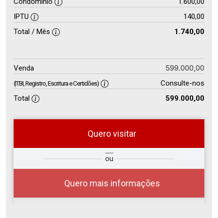
Condomínio
1.600,00
IPTU
140,00
Total / Mês
1.740,00
599.000,00
Venda
Consulte-nos
(ITBI, Registro, Escritura e Certidões)
Total
599.000,00
Quero visitar
so
Qual o melhor dia e horário para
ou
r?
você?
Quero mais informações