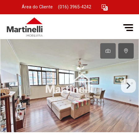
Área do Cliente
|
(016) 3965-4242