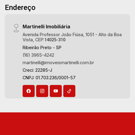
especialistas na venda e locação de
Endereço
apartamentos nos condomínios mais desejados
da Zona Sul, reconhecidos por sua segurança,
infraestrutura completa e qualidade de vida
Martinelli Imobiliária
incomparável. Atuamos nos empreendimentos
Avenida Professor João Fiúsa, 1051 - Alto da Boa
de maior prestígio da região, incluindo:
Vista, CEP:
14025-310
Marquises Park, Les Alpes Residence, Porto
Ribeirão Preto - SP
Búzios, Sequóia, Blue Diamond, Mirante do Ipê,
(16) 3965-4242
Hype, Grand Privilège, Grand Raya, Grand
martinelli@imoveismartinelli.com.br
Paysage, Praças do Sul, Uber Miró, Uber
Creci: 22285-J
Corbusier, Le Monde Parc, Place Vendôme,
CNPJ: 01.703.236/0001-57
Place des Vosges, L`Ermitage, Bella Vista,
Sunset Club, Amsterdam, Everest, Gran Matisse,
Van Der Rohe, Doppio Spazio, Triomphe, Solar
Del Rey, Jardim de Versailles, Cidade de
Sevilha, Solar das Aves, Giardino Solare,
Giardino Terrae, Província de Roma, Lumnesia,
Madison Square Garden, Verona, Barcelona,
Guaecá, Fiúsa One, Icon, Uber Gaudi, Matisse,