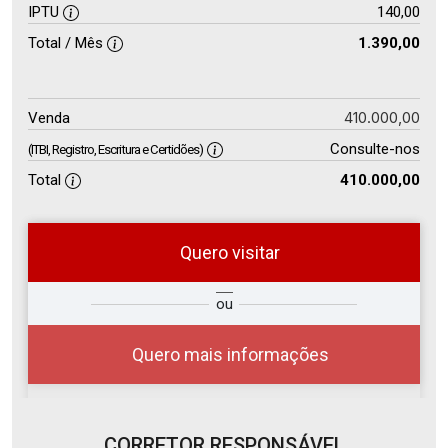
IPTU
140,00
Total / Mês
1.390,00
410.000,00
Venda
Consulte-nos
(ITBI, Registro, Escritura e Certidões)
Total
410.000,00
Quero visitar
so
Qual o melhor dia e horário para
ou
r?
você?
Quero mais informações
CORRETOR RESPONSÁVEL