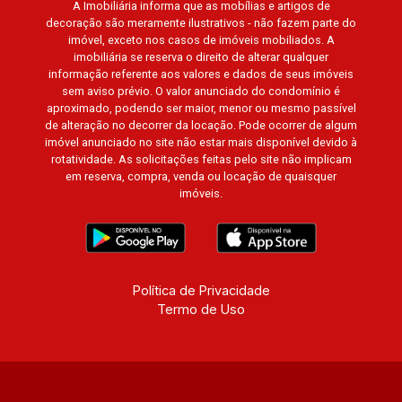
A Imobiliária informa que as mobílias e artigos de
Promenade, Botanic Garden, Nova Aliança
decoração são meramente ilustrativos - não fazem parte do
Residence, Le Nôtre, Perspective, Domaine
imóvel, exceto nos casos de imóveis mobiliados. A
Botanique, Ile Verte, Velazquez, Edimburgo,
imobiliária se reserva o direito de alterar qualquer
Cidade de Paris, Cidade de Petrópolis, Cidade
informação referente aos valores e dados de seus imóveis
sem aviso prévio. O valor anunciado do condomínio é
de Vancouver, Cidade de Montreal, Cidade de
aproximado, podendo ser maior, menor ou mesmo passível
Ouro Preto, Cidade de Seattle, Cidade de Roma,
de alteração no decorrer da locação. Pode ocorrer de algum
Cidade de Londres, Cidade de Munique, Cidade
imóvel anunciado no site não estar mais disponível devido à
de Lisboa, Cidade de Madrid, Cidade de Viena,
rotatividade. As solicitações feitas pelo site não implicam
em reserva, compra, venda ou locação de quaisquer
Cidade de Barcelona, Cidade de Zurique,
imóveis.
L`Essence, Magna Vista, British Columbia, Dijon,
Jardim de Luxemburgo, Exklusiv Golf, Exklusiv
Essenz, Mirante CondoClub, Hydeperk, Urban,
Stuttgart, Mondrian, Bahamas, Monte Sinai,
Pennsylvania, Villa Toscana, Sur Le Jardin,
Política de Privacidade
Termo de Uso
Atlanta, Sapucaia, Van Gogh, Cenário, Parc Sul,
Alleanza D`Oro, Rodin, Candeias, Apiacás, Blend
Coliving, Una Caramuru, Quintessence, Liber
Condomínio Resort, Asas do Sul, Tapuias
Residencial, Manhattan, Lumiere, Civitas,