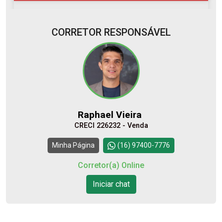
CORRETOR RESPONSÁVEL
10
09:00
Aug/Mon
11
10:00
Aug/Tue
Raphael Vieira
CRECI 226232 - Venda
12
11:00
Continuar
Minha Página
(16) 97400-7776
Aug/Wed
Corretor(a) Online
13
Iniciar chat
12:00
Aug/Thu