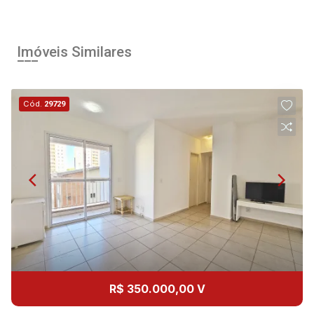
14
13:00
Aug/Fri
Imóveis Similares
15
14:00
Cód.
29729
Aug/Sat
17
15:00
Aug/Mon
18
16:00
Aug/Tue
19
17:00
R$ 350.000,00 V
Aug/Wed