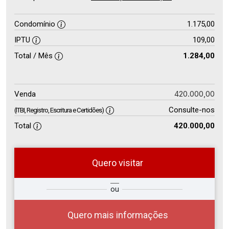
Condomínio
1.175,00
IPTU
109,00
Total / Mês
1.284,00
420.000,00
Venda
Consulte-nos
(ITBI, Registro, Escritura e Certidões)
Total
420.000,00
Quero visitar
so
Qual o melhor dia e horário para
ou
r?
você?
Quero mais informações