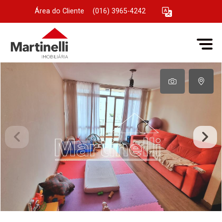
Área do Cliente
|
(016) 3965-4242