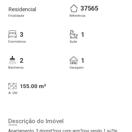
37565
Residencial
Finalidade
Referência
3
1
Dormitórios
Suite
2
1
Banheiros
Garagem
155.00 m²
A. Útil
Descrição do Imóvel
Apartamento, 3 dormit?rios com arm?rios sendo 1 su?te,