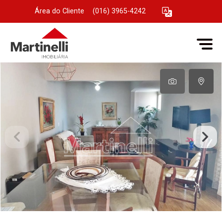
Área do Cliente
|
(016) 3965-4242