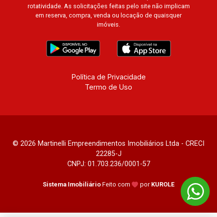
Villa Toscana, Sur Le Jardin, Atlanta, Sapucaia,
rotatividade. As solicitações feitas pelo site não implicam
Van Gogh, Cenário, Parc Sul, Alleanza D`Oro,
em reserva, compra, venda ou locação de quaisquer
imóveis.
Rodin, Candeias, Apiacás, Blend Coliving, Una
Caramuru, Quintessence, Liber Condomínio
Resort, Asas do Sul, Tapuias Residencial,
Manhattan, Lumiere, Civitas, Apogeo, Frankfurt,
Emerald, Spazio Robespierre, Cedro, Dinamarca,
Política de Privacidade
Portes du Soleil, Solo, Cambuí, Philadelphia,
Termo de Uso
Victória Hill, San Pierre, Estocolmo, La Défense,
Toulouse, Saint Étienne, Monet, Rembrandt,
Montreux, Genève, Quebec, Blue Note, Noruega,
Normandie, Jataí, Via Frattina e Triomphe.
Avenida João Fiúsa, 1051 - Alto da Boa Vista |
© 2026 Martinelli Empreendimentos Imobiliários Ltda - CRECI
22285-J
Ribeirão Preto
CNPJ: 01.703.236/0001-57
Sistema Imobiliário
Feito com
por
KUROLE