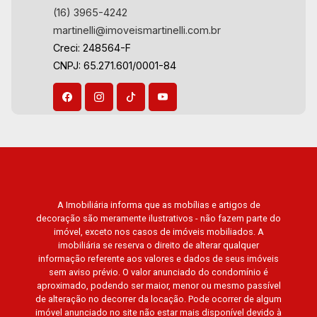
(16) 3965-4242
Cidade de Sevilha, Solar das Aves, Giardino
martinelli@imoveismartinelli.com.br
Solare, Giardino Terrae, Província de Roma,
Creci: 248564-F
Lumnesia, Madison Square Garden, Verona,
CNPJ: 65.271.601/0001-84
Barcelona, Guaecá, Fiúsa One, Icon, Uber Gaudi,
Matisse, Promenade, Botanic Garden, Nova
Aliança Residence, Le Nôtre, Perspective,
Domaine Botanique, Ile Verte, Velazquez,
Edimburgo, Cidade de Paris, Cidade de
Petrópolis, Cidade de Vancouver, Cidade de
Montreal, Cidade de Ouro Preto, Cidade de
Seattle, Cidade de Roma, Cidade de Londres,
Cidade de Munique, Cidade de Lisboa, Cidade
A Imobiliária informa que as mobílias e artigos de
decoração são meramente ilustrativos - não fazem parte do
de Madrid, Cidade de Viena, Cidade de
imóvel, exceto nos casos de imóveis mobiliados. A
Barcelona, Cidade de Zurique, L`Essence,
imobiliária se reserva o direito de alterar qualquer
Magna Vista, British Columbia, Dijon, Jardim de
informação referente aos valores e dados de seus imóveis
Luxemburgo, Exklusiv Golf, Exklusiv Essenz,
sem aviso prévio. O valor anunciado do condomínio é
aproximado, podendo ser maior, menor ou mesmo passível
Mirante CondoClub, Hydeperk, Urban, Stuttgart,
de alteração no decorrer da locação. Pode ocorrer de algum
Mondrian, Bahamas, Monte Sinai, Pennsylvania,
imóvel anunciado no site não estar mais disponível devido à