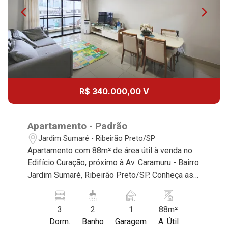
10:00
Aug/Wed
13
11:00
Aug/Thu
14
12:00
R$ 340.000,00 V
Aug/Fri
15
Apartamento - Padrão
13:00
Jardim Sumaré - Ribeirão Preto/SP
Apartamento com 88m² de área útil à venda no
Aug/Sat
Edifício Curação, próximo à Av. Caramuru - Bairro
17
Jardim Sumaré, Ribeirão Preto/SP. Conheça as
14:00
características deste imóvel que a Martinelli
Imobiliária selecionou para você: - 88m² de área
Aug/Mon
3
2
1
88m²
útil - 3 dormitórios com armários - Banheiro
Dorm.
Banho
Garagem
A. Útil
socia - Sala 2 ambientes - Cozinha e área de