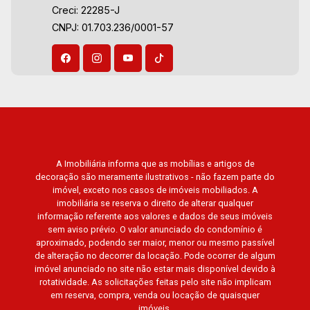
Residence, Porto Búzios, Sequóia, Blue
Creci: 22285-J
Diamond, Mirante do Ipê, Hype, Grand Privilège,
CNPJ: 01.703.236/0001-57
Grand Raya, Grand Paysage, Praças do Sul, Uber
Miró, Uber Corbusier, Le Monde Parc, Place
Vendôme, Place des Vosges, L`Ermitage, Bella
Vista, Sunset Club, Amsterdam, Everest, Gran
Matisse, Van Der Rohe, Doppio Spazio,
Triomphe, Solar Del Rey, Jardim de Versailles,
Cidade de Sevilha, Solar das Aves, Giardino
Solare, Giardino Terrae, Província de Roma,
A Imobiliária informa que as mobílias e artigos de
Lumnesia, Madison Square Garden, Verona,
decoração são meramente ilustrativos - não fazem parte do
Barcelona, Guaecá, Fiúsa One, Icon, Uber Gaudi,
imóvel, exceto nos casos de imóveis mobiliados. A
Matisse, Promenade, Botanic Garden, Nova
imobiliária se reserva o direito de alterar qualquer
Aliança Residence, Le Nôtre, Perspective,
informação referente aos valores e dados de seus imóveis
sem aviso prévio. O valor anunciado do condomínio é
Domaine Botanique, Ile Verte, Velazquez,
aproximado, podendo ser maior, menor ou mesmo passível
Edimburgo, Cidade de Paris, Cidade de
de alteração no decorrer da locação. Pode ocorrer de algum
Petrópolis, Cidade de Vancouver, Cidade de
imóvel anunciado no site não estar mais disponível devido à
Montreal, Cidade de Ouro Preto, Cidade de
rotatividade. As solicitações feitas pelo site não implicam
em reserva, compra, venda ou locação de quaisquer
Seattle, Cidade de Roma, Cidade de Londres,
imóveis.