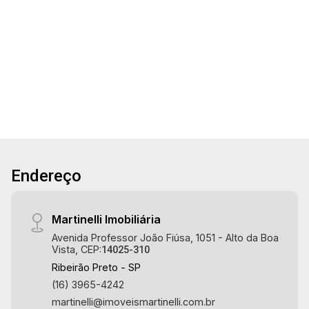
22
Conheça as características deste imóvel que a
Martinelli Imobiliária selecionou para você: -
3
4
2
112m²
112m² de área útil - 3 dormitórios com armários
Aug/Sat
Dorm.
Banho
Garagens
A. Útil
e ar-condicionado sendo 1 suíte - Banheiro
social - Sala 2 ambientes com ar-condicionado -
Lavabo - Cozinha e área de serviço planejadas -
Banheiro de serviço - Sacada gourmet com
churrasqueira, ar-condicionado e fechamento em
blindex - 2 vagas Martinelli Imobiliária -
excelência absoluta no mercado imobiliário de
Endereço
Ribeirão Preto. Referência em imóveis de alto
padrão, somos especialistas na venda e
locação de apartamentos nos condomínios mais
Martinelli Imobiliária
desejados da Zona Sul, reconhecidos por sua
Avenida Professor João Fiúsa, 1051 - Alto da Boa
segurança, infraestrutura completa e qualidade
Vista, CEP:
14025-310
de vida incomparável. Atuamos nos
Ribeirão Preto - SP
empreendimentos de maior prestígio da região,
(16) 3965-4242
incluindo: Marquises Park, Les Alpes
martinelli@imoveismartinelli.com.br