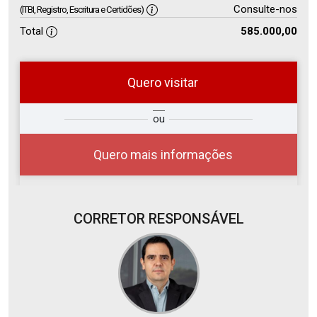
Consulte-nos
(ITBI, Registro, Escritura e Certidões)
Total
585.000,00
Quero visitar
so
Qual o melhor dia e horário para
ou
r?
você?
Quero mais informações
CORRETOR RESPONSÁVEL
10
08:00
Aug/Mon
11