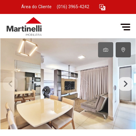
Área do Cliente
|
(016) 3965-4242