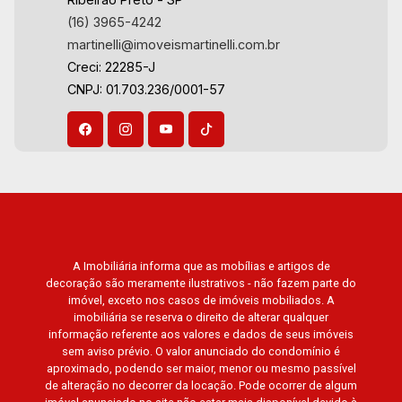
20
(16) 3965-4242
martinelli@imoveismartinelli.com.br
Creci: 22285-J
Aug/Thu
CNPJ: 01.703.236/0001-57
A Imobiliária informa que as mobílias e artigos de
decoração são meramente ilustrativos - não fazem parte do
imóvel, exceto nos casos de imóveis mobiliados. A
imobiliária se reserva o direito de alterar qualquer
informação referente aos valores e dados de seus imóveis
sem aviso prévio. O valor anunciado do condomínio é
aproximado, podendo ser maior, menor ou mesmo passível
de alteração no decorrer da locação. Pode ocorrer de algum