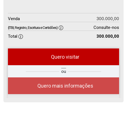
300.000,00
Venda
Consulte-nos
(ITBI, Registro, Escritura e Certidões)
Total
300.000,00
Quero visitar
so
Qual o melhor dia e horário para
ou
r?
você?
Quero mais informações
10
08:00