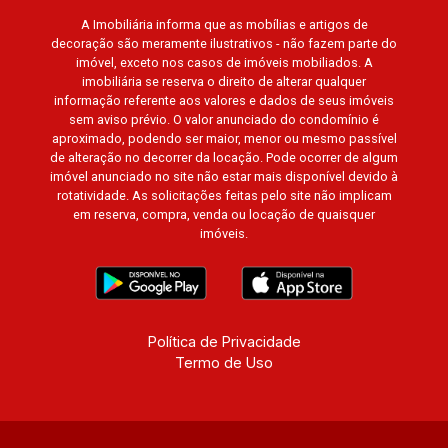
Madison Square Garden, Verona, Barcelona,
A Imobiliária informa que as mobílias e artigos de
Guaecá, Fiúsa One, Icon, Uber Gaudi, Matisse,
decoração são meramente ilustrativos - não fazem parte do
Promenade, Botanic Garden, Nova Aliança
imóvel, exceto nos casos de imóveis mobiliados. A
Residence, Le Nôtre, Perspective, Domaine
imobiliária se reserva o direito de alterar qualquer
Botanique, Ile Verte, Velazquez, Edimburgo,
informação referente aos valores e dados de seus imóveis
sem aviso prévio. O valor anunciado do condomínio é
Cidade de Paris, Cidade de Petrópolis, Cidade
aproximado, podendo ser maior, menor ou mesmo passível
de Vancouver, Cidade de Montreal, Cidade de
de alteração no decorrer da locação. Pode ocorrer de algum
Ouro Preto, Cidade de Seattle, Cidade de Roma,
imóvel anunciado no site não estar mais disponível devido à
Cidade de Londres, Cidade de Munique, Cidade
rotatividade. As solicitações feitas pelo site não implicam
em reserva, compra, venda ou locação de quaisquer
de Lisboa, Cidade de Madrid, Cidade de Viena,
imóveis.
Cidade de Barcelona, Cidade de Zurique,
L`Essence, Magna Vista, British Columbia, Dijon,
Jardim de Luxemburgo, Exklusiv Golf, Exklusiv
Essenz, Mirante CondoClub, Hydeperk, Urban,
Stuttgart, Mondrian, Bahamas, Monte Sinai,
Política de Privacidade
Termo de Uso
Pennsylvania, Villa Toscana, Sur Le Jardin,
Atlanta, Sapucaia, Van Gogh, Cenário, Parc Sul,
Alleanza D`Oro, Rodin, Candeias, Apiacás, Blend
Coliving, Una Caramuru, Quintessence, Liber