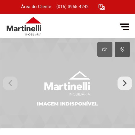
Área do Cliente
|
(016) 3965-4242