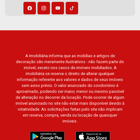
Gran Matisse, Van Der Rohe, Doppio Spazio,
Triomphe, Solar Del Rey, Jardim de Versailles,
Cidade de Sevilha, Solar das Aves, Giardino
Solare, Giardino Terrae, Província de Roma,
Lumnesia, Madison Square Garden, Verona,
Barcelona, Guaecá, Fiúsa One, Icon, Uber Gaudi,
Matisse, Promenade, Botanic Garden, Nova
A Imobiliária informa que as mobílias e artigos de
Aliança Residence, Le Nôtre, Perspective,
decoração são meramente ilustrativos - não fazem parte do
Domaine Botanique, Ile Verte, Velazquez,
imóvel, exceto nos casos de imóveis mobiliados. A
Edimburgo, Cidade de Paris, Cidade de
imobiliária se reserva o direito de alterar qualquer
Petrópolis, Cidade de Vancouver, Cidade de
informação referente aos valores e dados de seus imóveis
sem aviso prévio. O valor anunciado do condomínio é
Montreal, Cidade de Ouro Preto, Cidade de
aproximado, podendo ser maior, menor ou mesmo passível
Seattle, Cidade de Roma, Cidade de Londres,
de alteração no decorrer da locação. Pode ocorrer de algum
Cidade de Munique, Cidade de Lisboa, Cidade
imóvel anunciado no site não estar mais disponível devido à
de Madrid, Cidade de Viena, Cidade de
rotatividade. As solicitações feitas pelo site não implicam
em reserva, compra, venda ou locação de quaisquer
Barcelona, Cidade de Zurique, L?Essence,
imóveis.
Magna Vista, British Columbia, Dijon, Jardim de
Luxemburgo, Exklusiv Golf, Exklusiv Essenz,
Mirante CondoClub, Hydeperk, Urban, Stuttgart,