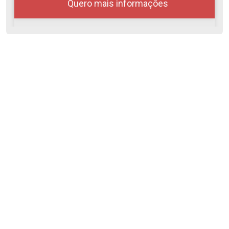
Quero mais informações
10
08:00
Aug/Mon
11
09:00
Aug/Tue
12
10:00
Continuar
Aug/Wed
13
Cód.
50372
11:00