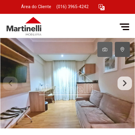
Área do Cliente
|
(016) 3965-4242