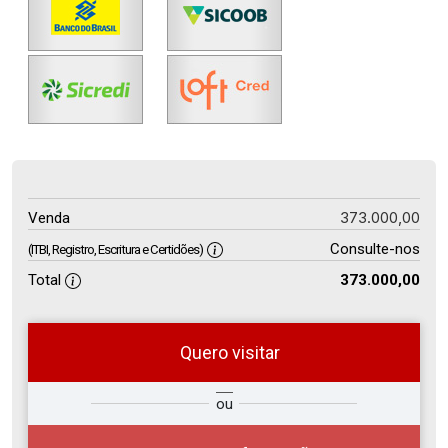
373.000,00
Venda
Consulte-nos
(ITBI, Registro, Escritura e Certidões)
Total
373.000,00
Quero visitar
so
Qual o melhor dia e horário para
ou
r?
você?