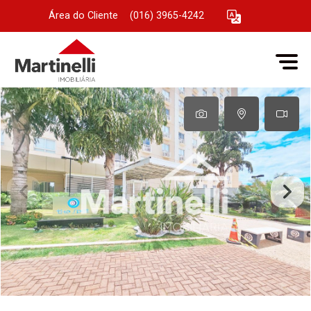
Área do Cliente
|
(016) 3965-4242