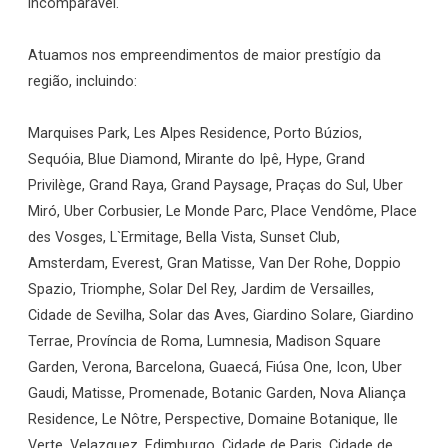
incomparável.
Atuamos nos empreendimentos de maior prestígio da
região, incluindo:
Marquises Park, Les Alpes Residence, Porto Búzios,
Sequóia, Blue Diamond, Mirante do Ipê, Hype, Grand
Privilège, Grand Raya, Grand Paysage, Praças do Sul, Uber
Miró, Uber Corbusier, Le Monde Parc, Place Vendôme, Place
des Vosges, L`Ermitage, Bella Vista, Sunset Club,
Amsterdam, Everest, Gran Matisse, Van Der Rohe, Doppio
Spazio, Triomphe, Solar Del Rey, Jardim de Versailles,
Cidade de Sevilha, Solar das Aves, Giardino Solare, Giardino
Terrae, Província de Roma, Lumnesia, Madison Square
Garden, Verona, Barcelona, Guaecá, Fiúsa One, Icon, Uber
Gaudi, Matisse, Promenade, Botanic Garden, Nova Aliança
Residence, Le Nôtre, Perspective, Domaine Botanique, Ile
Verte, Velazquez, Edimburgo, Cidade de Paris, Cidade de