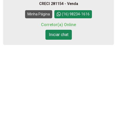
CRECI 281154 - Venda
08
Continuar
Minha Página
(16) 98234-1616
Aug/Sat
Corretor(a) Online
10
Iniciar chat
Aug/Mon
11
Aug/Tue
12
Aug/Wed
13