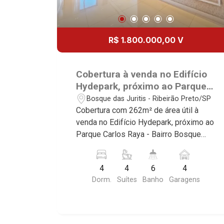
R$ 1.800.000,00 V
Cobertura à venda no Edifício
Hydepark, próximo ao Parque
Carlos Raya - Ribeirão
Bosque das Juritis - Ribeirão Preto/SP
Preto/SP.
Cobertura com 262m² de área útil à
venda no Edifício Hydepark, próximo ao
Parque Carlos Raya - Bairro Bosque
das Juritis, Ribeirão Preto/SP. Conheça
as características deste imóvel que a
4
4
6
4
Martinelli Imobiliária selecionou para
Dorm.
Suítes
Banho
Garagens
você: - 262m² de área útil - 4 suítes,
sendo 3 com armários e 1 master com
closet e hidro - Sala 2 ambientes com
ar-condicionado - Lavabo - Cozinha e