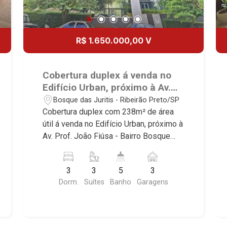
R$ 1.650.000,00 V
Cobertura duplex á venda no
Edifício Urban, próximo à Av.
Prof. João Fiúsa - Ribeirão
Bosque das Juritis - Ribeirão Preto/SP
Preto/SP.
Cobertura duplex com 238m² de área
útil á venda no Edifício Urban, próximo à
Av. Prof. João Fiúsa - Bairro Bosque
das Juritis, Ribeirão Preto/SP. Conheça
as características deste imóvel que a
3
3
5
3
Martinelli Imobiliária selecionou para
Dorm.
Suítes
Banho
Garagens
você: - 238m² de área útil - 3 suítes
com armários e ar condicionado, sendo
1 master com closet - Home - Sala 3
ambientes - Lavabo - Cozinha e área de