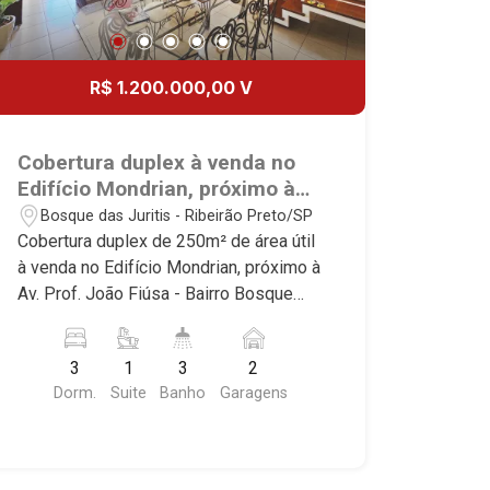
R$ 1.200.000,00 V
Cobertura duplex à venda no
Edifício Mondrian, próximo à
Av. Prof. João Fiúsa - Ribeirão
Bosque das Juritis - Ribeirão Preto/SP
Preto/SP
Cobertura duplex de 250m² de área útil
à venda no Edifício Mondrian, próximo à
Av. Prof. João Fiúsa - Bairro Bosque
das Juritis, Ribeirão Preto/SP. Conheça
as características deste imóvel que a
3
1
3
2
Martinelli Imobiliária selecionou para
Dorm.
Suite
Banho
Garagens
você: - 250m² de área útil - 3
dormitórios, sendo 1 suíte com
armários e hidro - Banheiro social - Sala
2 ambientes - Lavabo - Cozinha