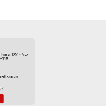
planejada - Despensa - Área de serviço
- Banheiro de serviço - Varanda
gourmet com churrasqueira - Iluminação
- 2 vagas cobertas paralelas Martinelli
Imobiliária, referência no mercado
imobiliário desde 2000! Avenida João
Fiúsa, 1051 - Alto da Boa Vista |
Ribeirão Preto.
Fiúsa, 1051 - Alto
5-310
nelli.com.br
-57