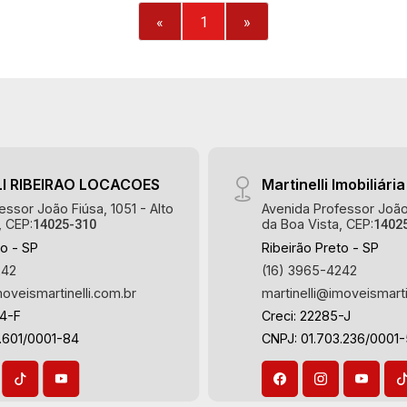
serviço planejadas - Banheiro de
«
1
»
serviço - Sacada gourmet com
churrasqueira - Sauna - Ofurô -
Climatizado - 3 vagas Martinelli
Imobiliária, referência no mercado
imobiliário desde 2000! Avenida João
Fiúsa, 1051 - Alto da Boa Vista |
Ribeirão Preto.
I RIBEIRAO LOCACOES
Martinelli Imobiliária
essor João Fiúsa, 1051 - Alto
Avenida Professor João 
, CEP:
da Boa Vista, CEP:
14025-310
1402
to - SP
Ribeirão Preto - SP
242
(16) 3965-4242
moveismartinelli.com.br
martinelli@imoveismarti
64-F
Creci: 22285-J
.601/0001-84
CNPJ: 01.703.236/0001