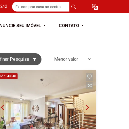
4242
NUNCIE SEU IMÓVEL
CONTATO
finar Pesquisa
Cód.
43540