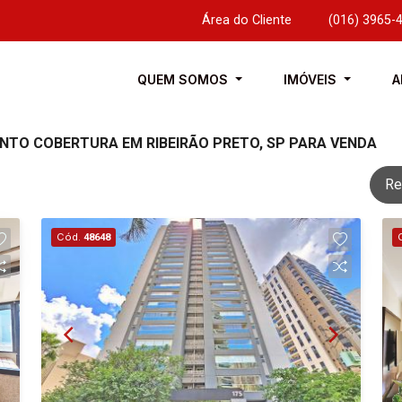
Área do Cliente
|
(016) 3965-
QUEM SOMOS
IMÓVEIS
A
ENTO COBERTURA EM RIBEIRÃO PRETO, SP PARA VENDA
Re
Cód.
48648