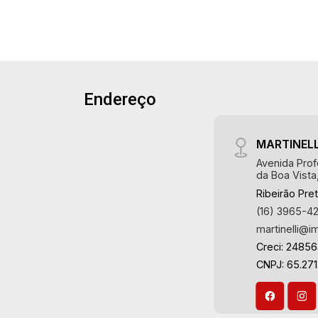
área de serviço planejadas - Banheiro
de serviço - Sacada - Varanda gourmet
com churrasqueira - Hidromassagem -
4 vagas Martinelli Imobiliária -
excelência absoluta no mercado
imobiliário de Ribeirão Preto.
Endereço
Referência em imóveis de alto padrão,
somos especialistas na venda e
MARTINELL
locação de apartamentos nos
condomínios mais desejados da Zona
Avenida Prof
da Boa Vista
Sul, reconhecidos por sua segurança,
Ribeirão Pre
infraestrutura completa e qualidade de
(16) 3965-4
vida incomparável. Atuamos nos
martinelli@i
empreendimentos de maior prestígio
da região, incluindo: Marquises Park,
Creci: 2485
Les Alpes Residence, Porto Búzios,
CNPJ: 65.271
Sequóia, Blue Diamond, Mirante do Ipê,
Hype, Grand Privilège, Grand Raya,
Grand Paysage, Praças do Sul, Uber