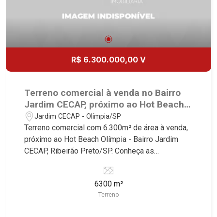
R$ 6.300.000,00 V
Terreno comercial à venda no Bairro
Jardim CECAP, próximo ao Hot Beach
Olímpia - Ribeirão Preto/SP.
Jardim CECAP - Olímpia/SP
Terreno comercial com 6.300m² de área à venda,
próximo ao Hot Beach Olímpia - Bairro Jardim
CECAP, Ribeirão Preto/SP. Conheça as
características deste imóvel que a Martinelli
Imobiliária selecionou para você: - 6.300m² de
6300 m²
área terreno - Plano - Irregular - 10 terrenos
Terreno
Martinelli Imobiliária - excelência absoluta no
mercado imobiliário de Ribeirão Preto.