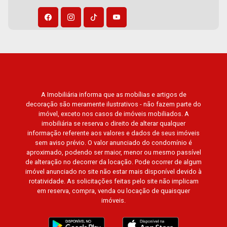
Residencial e Industrial. Avenida João Fiúsa,
1051 - Alto da Boa Vista | Ribeirão Preto
A Imobiliária informa que as mobílias e artigos de
decoração são meramente ilustrativos - não fazem parte do
imóvel, exceto nos casos de imóveis mobiliados. A
imobiliária se reserva o direito de alterar qualquer
informação referente aos valores e dados de seus imóveis
sem aviso prévio. O valor anunciado do condomínio é
aproximado, podendo ser maior, menor ou mesmo passível
de alteração no decorrer da locação. Pode ocorrer de algum
imóvel anunciado no site não estar mais disponível devido à
rotatividade. As solicitações feitas pelo site não implicam
em reserva, compra, venda ou locação de quaisquer
imóveis.