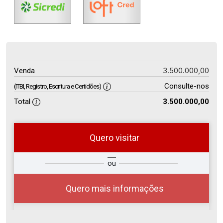
3.500.000,00
Venda
Consulte-nos
(ITBI, Registro, Escritura e Certidões)
Total
3.500.000,00
Quero visitar
so
Qual o melhor dia e horário para
ou
r?
você?
Quero mais informações