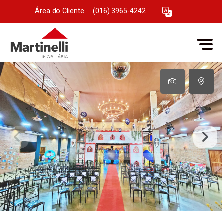
Área do Cliente
|
(016) 3965-4242