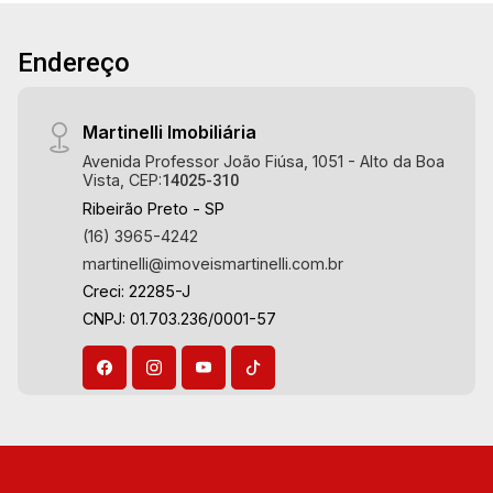
12:00
Aug/Thu
Endereço
14
Aug/Fri
Martinelli Imobiliária
15
Avenida Professor João Fiúsa, 1051 - Alto da Boa
Vista, CEP:
14025-310
Ribeirão Preto - SP
Aug/Sat
(16) 3965-4242
martinelli@imoveismartinelli.com.br
17
Creci: 22285-J
CNPJ: 01.703.236/0001-57
Aug/Mon
18
Aug/Tue