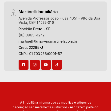
Martinelli Imobiliária
Avenida Professor João Fiúsa, 1051 - Alto da Boa
Vista, CEP:
14025-310
Ribeirão Preto - SP
(16) 3965-4242
martinelli@imoveismartinelli.com.br
Creci: 22285-J
CNPJ: 01.703.236/0001-57
A Imobiliária informa que as mobílias e artigos de
decoração são meramente ilustrativos - não fazem parte do