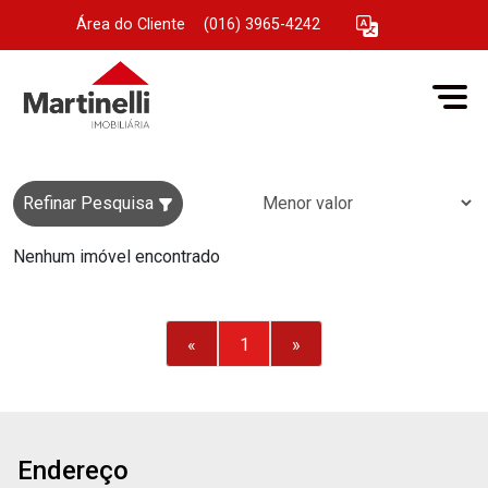
Área do Cliente
|
(016) 3965-4242
Refinar Pesquisa
Nenhum imóvel encontrado
«
1
»
Endereço