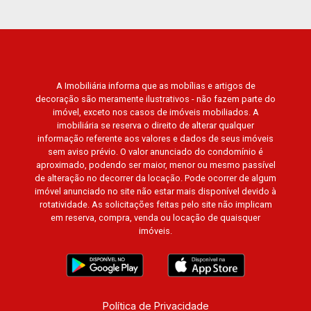
Florença, Terras de Siena, Quinta dos Ventos,
Buona Vitta Ribeirão, Ipê Rosa, Ipê Amarelo, Ipê
Roxo, Ipê Branco, Vila Romana, Reserva
Imperial, Quinta da Primavera, Praça das
Árvores, Praça dos Pássaros, Praça das Flores,
A Imobiliária informa que as mobílias e artigos de
Guaporé 1, 2 e 3, Colina do Sabiá, San Marco,
decoração são meramente ilustrativos - não fazem parte do
Village Monet, Arara Vermelha, Arara Verde,
imóvel, exceto nos casos de imóveis mobiliados. A
Arara Azul, Verona, Milano, Manacás, Bella Città,
imobiliária se reserva o direito de alterar qualquer
Paineiras, Aroeira, Figueira Branca, Pirangueira,
informação referente aos valores e dados de seus imóveis
sem aviso prévio. O valor anunciado do condomínio é
Jardim Saint Gerard, Buritis, Quinta da Boa Vista,
aproximado, podendo ser maior, menor ou mesmo passível
Santorini, Siena, Alto do Castelo, Portal da Mata,
de alteração no decorrer da locação. Pode ocorrer de algum
Villa Dei Fiori, Vivendas da Mata, Jatobá, Colina
imóvel anunciado no site não estar mais disponível devido à
Verde, Royal Park, Mirante do Royal Park, Santa
rotatividade. As solicitações feitas pelo site não implicam
em reserva, compra, venda ou locação de quaisquer
Fé, Villa Victória, Bosque das Colinas, Fazenda
imóveis.
Santa Maria, Baraúna Residencial, Villa de
Buenos Aires, Magnólias, Vila do Golfe, Vila
Verde, Country Village, San Remo, Residencial
Jardim Canadá, Torino, Città di Positano, San
Diego, Quinta da Alvorada, Monte Rey, Garden
Política de Privacidade