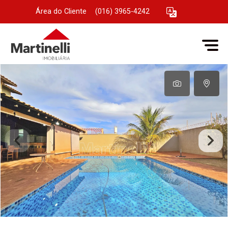
Área do Cliente
|
(016) 3965-4242