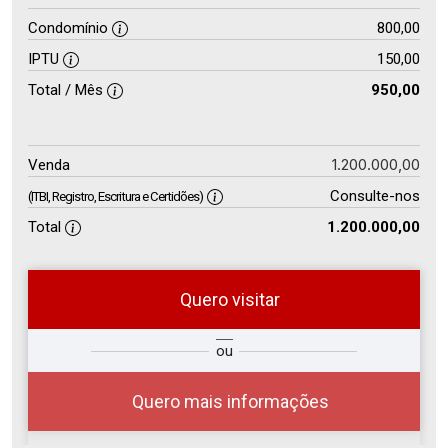
Condomínio
800,00
IPTU
150,00
Total / Mês
950,00
1.200.000,00
Venda
Consulte-nos
(ITBI, Registro, Escritura e Certidões)
Total
1.200.000,00
Quero visitar
so
Qual o melhor dia e horário para
ou
r?
você?
Quero mais informações