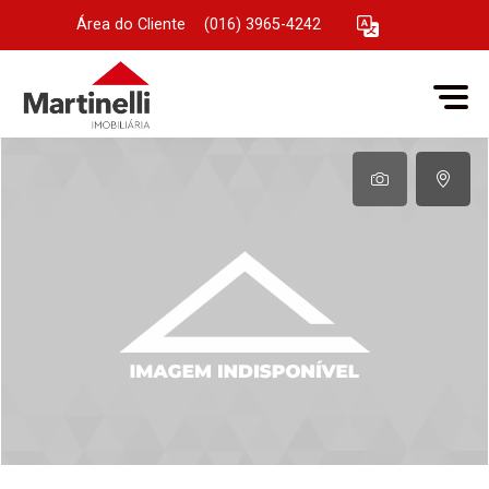
Área do Cliente
|
(016) 3965-4242