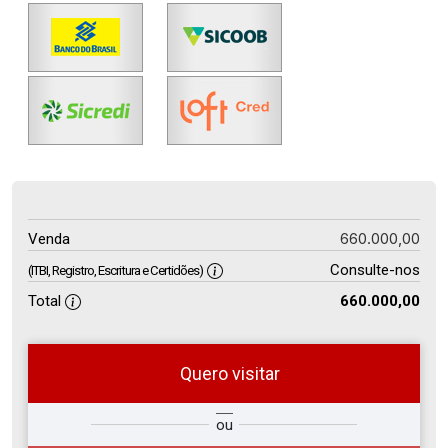
660.000,00
Venda
Consulte-nos
(ITBI, Registro, Escritura e Certidões)
Total
660.000,00
Quero visitar
so
Qual o melhor dia e horário para
ou
r?
você?