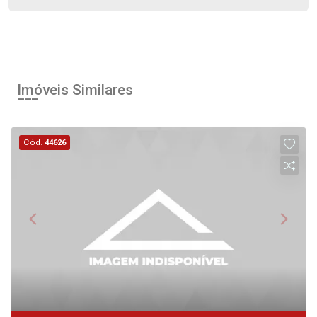
12:00
Aug/Wed
13
Aug/Thu
Imóveis Similares
14
Cód.
44626
Aug/Fri
15
Aug/Sat
17
Aug/Mon