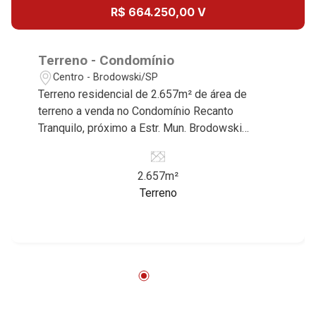
18
R$ 664.250,00 V
Aug/Tue
19
Terreno - Condomínio
Centro - Brodowski/SP
Terreno residencial de 2.657m² de área de
Aug/Wed
terreno a venda no Condomínio Recanto
20
Tranquilo, próximo a Estr. Mun. Brodowski
Jardinópolis - Bairro Recanto Tranquilo,
Brodowski/SP Conheça as características
Aug/Thu
2.657m²
deste imóvel que a Martinelli Imobiliária
21
Terreno
selecionou para você: - 2.657m² de área de
terreno - Declive - Condomínio fechado -
Portaria 24hr Martinelli Imobiliária, referência no
Aug/Fri
mercado imobiliário desde 2000. Especialistas
22
em Venda, Locação e Lançamentos! Avenida
João Fiúsa, 1051 - Alto da Boa Vista
| Ribeirão Preto.
Aug/Sat