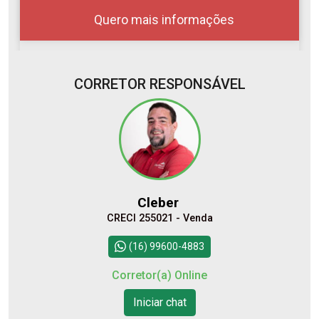
Quero mais informações
CORRETOR RESPONSÁVEL
08
09:00
Aug/Sat
10
10:00
Cleber
Aug/Mon
CRECI 255021 - Venda
11
11:00
Continuar
(16) 99600-4883
Aug/Tue
Corretor(a) Online
12
Iniciar chat