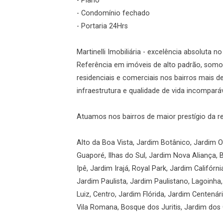
- Plano
- Condomínio fechado
Esqueci minha senha
- Portaria 24Hrs
Cadastre-se
Martinelli Imobiliária - excelência absoluta n
Referência em imóveis de alto padrão, somos
Agendar Visita
residenciais e comerciais nos bairros mais 
infraestrutura e qualidade de vida incomparáv
ncordo com os
acidade
Atuamos nos bairros de maior prestígio da r
Alto da Boa Vista, Jardim Botânico, Jardim Ol
Guaporé, Ilhas do Sul, Jardim Nova Aliança, 
r Cadastro
Ipê, Jardim Irajá, Royal Park, Jardim Califórni
Jardim Paulista, Jardim Paulistano, Lagoinha
Luiz, Centro, Jardim Flórida, Jardim Centená
Vila Romana, Bosque dos Juritis, Jardim dos G