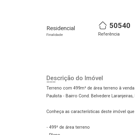
50540
Residencial
Referência
Finalidade
Cadastre-se
Realize o login
Descrição do Imóvel
Terreno com 499m² de área terreno à venda 
Paulista - Bairro Cond. Belvedere Laranjeiras,
Conheça as características deste imóvel que a
- 499² de área terreno
Login