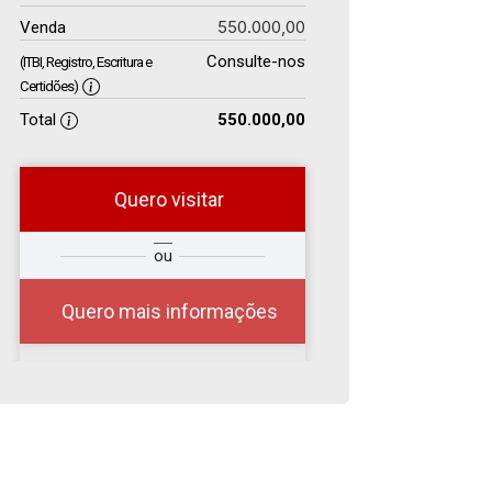
550.000,00
Venda
Consulte-nos
(ITBI, Registro, Escritura e
Certidões)
Total
550.000,00
Quero visitar
r
Qual o melhor dia e
ou
?
horário para você?
Quero mais informações
10
08:00
Aug/Mon