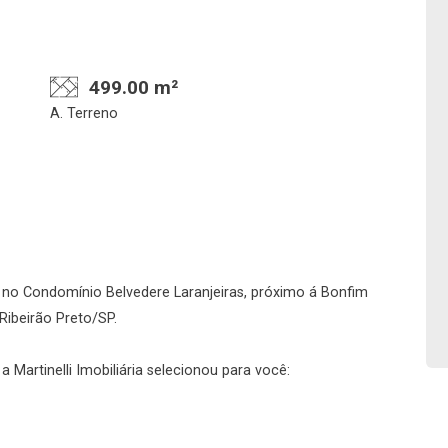
499.00 m²
A. Terreno
Confirmar dados da
Onde deseja encontra
visita
nosso corretor
no Condomínio Belvedere Laranjeiras, próximo á Bonfim
 Ribeirão Preto/SP.
10/08/2026
 Martinelli Imobiliária selecionou para você:
08h00
Imobiliária