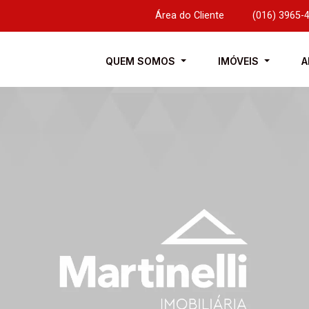
Área do Cliente
|
(016) 3965-
QUEM SOMOS
IMÓVEIS
A