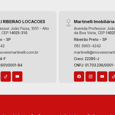
I RIBEIRAO LOCACOES
Martinelli Imobiliária
essor João Fiúsa, 1051 - Alto
Avenida Professor João 
, CEP:
da Boa Vista, CEP:
14025-310
1402
to - SP
Ribeirão Preto - SP
242
(16) 3965-4242
moveismartinelli.com.br
martinelli@imoveismarti
64-F
Creci: 22285-J
.601/0001-84
CNPJ: 01.703.236/0001