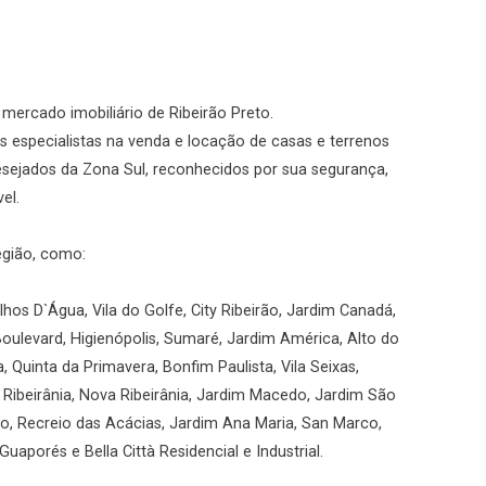
No imóvel
o mercado imobiliário de Ribeirão Preto.
 especialistas na venda e locação de casas e terrenos
Fazer Agendamento
Continuar
desejados da Zona Sul, reconhecidos por sua segurança,
el.
egião, como:
hos D`Água, Vila do Golfe, City Ribeirão, Jardim Canadá,
Boulevard, Higienópolis, Sumaré, Jardim América, Alto do
a, Quinta da Primavera, Bonfim Paulista, Vila Seixas,
, Ribeirânia, Nova Ribeirânia, Jardim Macedo, Jardim São
rio, Recreio das Acácias, Jardim Ana Maria, San Marco,
uaporés e Bella Città Residencial e Industrial.