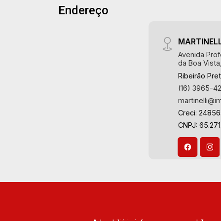
Endereço
MARTINELL
Avenida Prof
da Boa Vista
Ribeirão Pre
(16) 3965-4
martinelli@i
Creci: 2485
CNPJ: 65.271