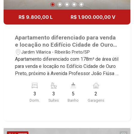
Quinta da Primavera, Bonfim Paulista, Vila Seixas,
Jardim Paulista, Jardim Paulistano, Lagoinha,
R$ 9.800,00 L
R$ 1.900.000,00 V
Ribeirânia, Nova Ribeirânia, Jardim Macedo,
Jardim São Luiz, Centro, Jardim Flórida, Jardim
Centenário, Recreio das Acácias, Jardim Ana
Apartamento diferenciado para venda
Maria, San Marco, Vila Romana, Bosque dos
e locação no Edifício Cidade de Ouro
Juritis, Jardim dos Guaporés e Bella Città
Preto, próximo à Avenida Professor
Jardim Villarica - Ribeirão Preto/SP
Residencial e Industrial. Avenida João Fiúsa,
João Fiúsa - Ribeirão Preto/SP.
Apartamento diferenciado com 178m² de área útil
1051 - Alto da Boa Vista | Ribeirão Preto.
para venda e locação no Edifício Cidade de Ouro
Preto, próximo à Avenida Professor João Fiúsa -
Bairro Jardim Villarica, Ribeirão Preto/SP.
Conheça as características deste imóvel que a
3
3
5
2
Martinelli Imobiliária selecionou para você: -
Dorm.
Suítes
Banho
Garagens
178m² de área útil - 3 suítes com armários e ar-
condicionado sendo 1 com closet - Sala 2
ambientes com ar-condicionado - Lavabo -
Cozinha planejada com cooktop, forno, coifa e
micro-ondas - Área de serviço planejada -