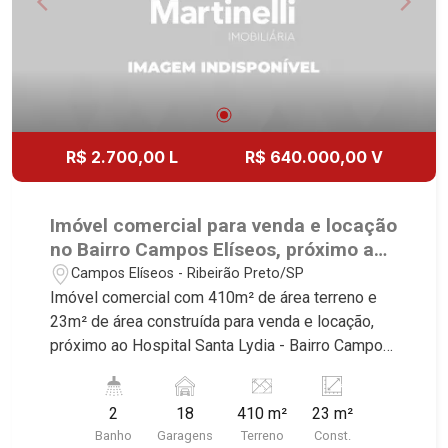
R$ 2.700,00 L
R$ 640.000,00 V
Imóvel comercial para venda e locação
no Bairro Campos Elíseos, próximo ao
Hospital Santa Lydia - Ribeirão
Campos Elíseos - Ribeirão Preto/SP
Preto/SP.
Imóvel comercial com 410m² de área terreno e
23m² de área construída para venda e locação,
próximo ao Hospital Santa Lydia - Bairro Campos
Elíseos, Ribeirão Preto/SP. Conheça as
características deste imóvel que a Martinelli
2
18
410 m²
23 m²
Imobiliária selecionou para você: - 410m² de área
Banho
Garagens
Terreno
Const.
terreno e 23m² de área construída -