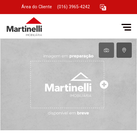
Área do Cliente
|
(016) 3965-4242