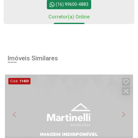
(16) 99600-4883
Corretor(a) Online
Iniciar chat
Imóveis Similares
Cód.
11433