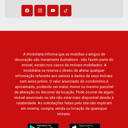
A Imobiliária informa que as mobílias e artigos de
decoração são meramente ilustrativos - não fazem parte do
imóvel, exceto nos casos de imóveis mobiliados. A
imobiliária se reserva o direito de alterar qualquer
informação referente aos valores e dados de seus imóveis
sem aviso prévio. O valor anunciado do condomínio é
aproximado, podendo ser maior, menor ou mesmo passível
de alteração no decorrer da locação. Pode ocorrer de algum
imóvel anunciado no site não estar mais disponível devido à
rotatividade. As solicitações feitas pelo site não implicam
em reserva, compra, venda ou locação de quaisquer
imóveis.