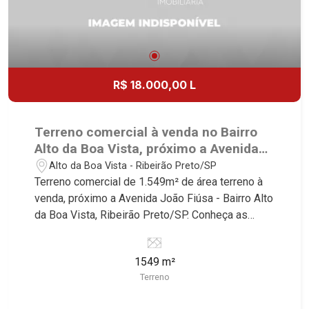
R$ 18.000,00 L
Terreno comercial à venda no Bairro
Alto da Boa Vista, próximo a Avenida
João Fiúsa - Ribeirão Preto/SP.
Alto da Boa Vista - Ribeirão Preto/SP
Terreno comercial de 1.549m² de área terreno à
venda, próximo a Avenida João Fiúsa - Bairro Alto
da Boa Vista, Ribeirão Preto/SP. Conheça as
características deste imóvel que a Martinelli
Imobiliária selecionou para você: - 1.549m² de
1549 m²
área terreno - Plano - Excelente localização
Terreno
Martinelli Imobiliária, referência no mercado
imobiliário desde 2000! Avenida João Fiúsa,