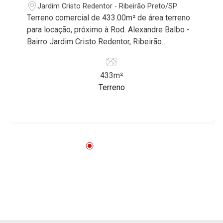
Jardim Cristo Redentor - Ribeirão Preto/SP
Terreno comercial de 433.00m² de área terreno
para locação, próximo à Rod. Alexandre Balbo -
Bairro Jardim Cristo Redentor, Ribeirão
Preto/SP. Conheça as características deste
imóvel que a Martinelli Imobiliária selecionou
433m²
para você: - 433.00m² de área terreno - Plano de
Terreno
esquina, face sombra - Ideal para empresas de
grande porte - Estuda construção sob medida -
BTS Martinelli Imobiliária - excelência absoluta
no mercado imobiliário de Ribeirão Preto.
Referência em imóveis de alto padrão, somos
especialistas na venda e locação de
apartamentos nos condomínios mais desejados
da Zona Sul, reconhecidos por sua segurança,
infraestrutura completa e qualidade de vida
incomparável. Atuamos nos empreendimentos
de maior prestígio da região, incluindo:
Marquises Park, Les Alpes Residence, Porto