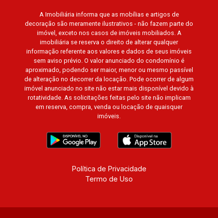
Cidade de Londres, Cidade de Munique, Cidade
de Lisboa, Cidade de Madrid, Cidade de Viena,
A Imobiliária informa que as mobílias e artigos de
decoração são meramente ilustrativos - não fazem parte do
Cidade de Barcelona, Cidade de Zurique,
imóvel, exceto nos casos de imóveis mobiliados. A
L`Essence, Magna Vista, British Columbia, Dijon,
imobiliária se reserva o direito de alterar qualquer
Jardim de Luxemburgo, Exklusiv Golf, Exklusiv
informação referente aos valores e dados de seus imóveis
Essenz, Mirante CondoClub, Hydeperk, Urban,
sem aviso prévio. O valor anunciado do condomínio é
aproximado, podendo ser maior, menor ou mesmo passível
Stuttgart, Mondrian, Bahamas, Monte Sinai,
de alteração no decorrer da locação. Pode ocorrer de algum
Pennsylvania, Villa Toscana, Sur Le Jardin,
imóvel anunciado no site não estar mais disponível devido à
Atlanta, Sapucaia, Van Gogh, Cenário, Parc Sul,
rotatividade. As solicitações feitas pelo site não implicam
Alleanza D`Oro, Rodin, Candeias, Apiacás, Blend
em reserva, compra, venda ou locação de quaisquer
imóveis.
Coliving, Una Caramuru, Quintessence, Liber
Condomínio Resort, Asas do Sul, Tapuias
Residencial, Manhattan, Lumiere, Civitas,
Apogeo, Frankfurt, Emerald, Spazio Robespierre,
Cedro, Dinamarca, Portes du Soleil, Solo,
Política de Privacidade
Cambuí, Philadelphia, Victória Hill, San Pierre,
Termo de Uso
Estocolmo, La Défense, Toulouse, Saint Étienne,
Monet, Rembrandt, Montreux, Genève, Quebec,
Blue Note, Noruega, Normandie, Jataí, Via