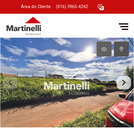
Área do Cliente
|
(016) 3965-4242