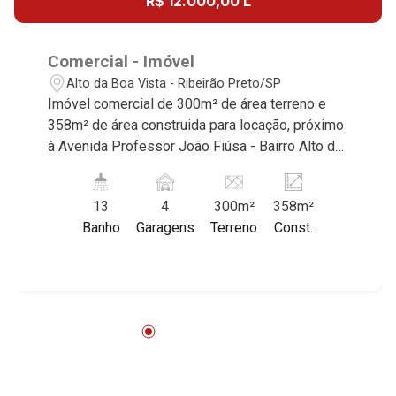
R$ 12.000,00 L
Comercial - Imóvel
Alto da Boa Vista - Ribeirão Preto/SP
Imóvel comercial de 300m² de área terreno e
358m² de área construida para locação, próximo
à Avenida Professor João Fiúsa - Bairro Alto da
Boa Vista, Ribeirão Preto/SP. Conheça as
características deste imóvel que a Martinelli
13
4
300m²
358m²
Imobiliária selecionou para você: - 300m² de
Banho
Garagens
Terreno
Const.
área terreno e 358m² de área construida -
Recepção - 15 salas com WC privativo - Copa -
4 lavabos no corredor - Área de serviço -
Cozinha - Quintal - Duas entradas - Iluminação -
4 vagas Martinelli Imobiliária - excelência
absoluta no mercado imobiliário de Ribeirão
Preto. Referência em imóveis de alto padrão,
somos especialistas na venda e locação de