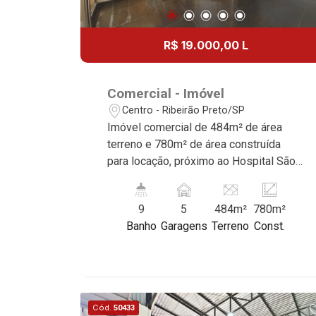
R$ 19.000,00 L
Comercial - Imóvel
Centro - Ribeirão Preto/SP
Imóvel comercial de 484m² de área
terreno e 780m² de área construída
para locação, próximo ao Hospital São
Paulo - Bairro Centro, Ribeirão
Preto/SP. Conheça as características
9
5
484m²
780m²
deste imóvel que a Martinelli
Banho
Garagens
Terreno
Const.
Imobiliária selecionou para você: -
484m² de área terreno e 780m² de área
construída - 2 recepções - Sala de
espera - 22 salas sendo 3 com WC
privativo - 6 WCs - Vestiário - Cozinha -
Cód.
50433
Refeitório - Ideal para clínicas - 5 vagas