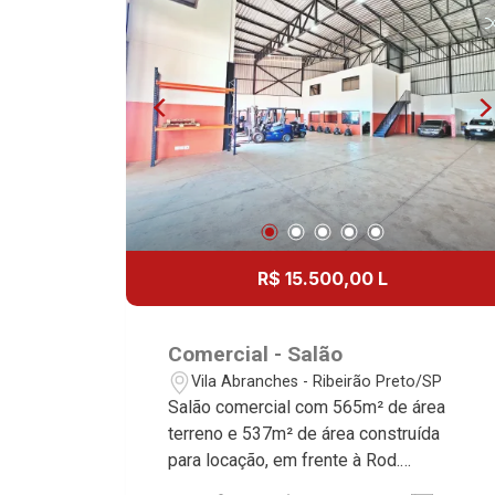
cobertas Martinelli Imobiliária,
referência no mercado imobiliário
desde 2000. Especialistas em Venda,
Locação e Lançamentos! Avenida João
Fiúsa, 1051 - Alto da Boa Vista |
Ribeirão Preto.
R$ 15.500,00 L
Comercial - Salão
Vila Abranches - Ribeirão Preto/SP
Salão comercial com 565m² de área
terreno e 537m² de área construída
para locação, em frente à Rod.
Anhanguera - Bairro Vila Abranches,