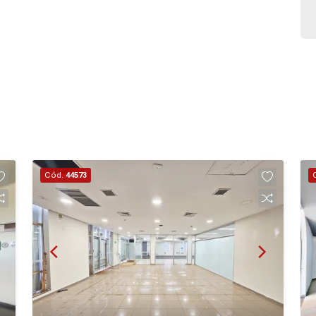
Cód.
44573