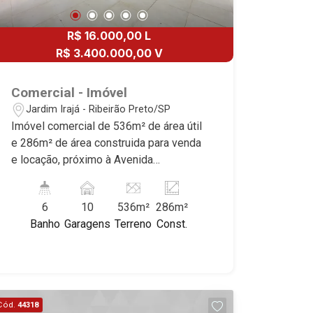
R$ 16.000,00 L
R$ 3.400.000,00 V
Comercial - Imóvel
Jardim Irajá - Ribeirão Preto/SP
Imóvel comercial de 536m² de área útil
e 286m² de área construida para venda
e locação, próximo à Avenida
Presidente Vargas - Bairro Jardim Irajá,
Ribeirão Preto/SP. Conheça as
6
10
536m²
286m²
características deste imóvel que a
Banho
Garagens
Terreno
Const.
Martinelli Imobiliária selecionou para
você: - 536m² de área útil e 286m² de
área construida - Amplo espaço -
Recepção - 12 salas - 6 W.Cs - Copa -
Área de serviço - Iluminação - 10 vagas
Cód.
44318
Martinelli Imobiliária - excelência