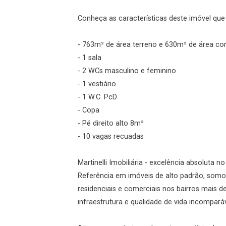
Conheça as características deste imóvel que a
- 763m² de área terreno e 630m² de área co
- 1 sala
- 2 WCs masculino e feminino
- 1 vestiário
- 1 W.C. PcD
- Copa
- Pé direito alto 8m²
- 10 vagas recuadas
Martinelli Imobiliária - excelência absoluta n
Referência em imóveis de alto padrão, somos
residenciais e comerciais nos bairros mais 
infraestrutura e qualidade de vida incomparáv