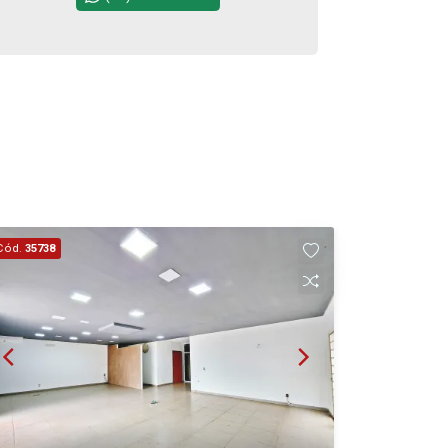
Cód.
35738