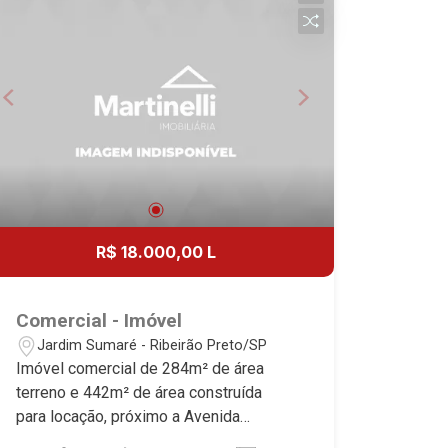
absoluta no mercado imobiliário de
Ribeirão Preto. Referência em imóveis
de alto padrão, somos especialistas na
venda e locação de casas e terrenos
residenciais e comerciais nos bairros
mais desejados da Zona Sul,
reconhecidos por sua segurança,
infraestrutura e qualidade de vida
incomparável. Atuamos nos bairros de
maior prestígio da região, como: Alto da
R$ 18.000,00 L
Boa Vista, Jardim Botânico, Jardim
Olhos D`Água, Vila do Golfe, City
Ribeirão, Jardim Canadá, Guaporé, Ilhas
Comercial - Imóvel
do Sul, Jardim Nova Aliança, Boulevard,
Jardim Sumaré - Ribeirão Preto/SP
Higienópolis, Sumaré, Jardim América,
Imóvel comercial de 284m² de área
Alto do Ipê, Jardim Irajá, Royal Park,
terreno e 442m² de área construída
Jardim Califórnia, Quinta da Primavera,
para locação, próximo a Avenida
Bonfim Paulista, Vila Seixas, Jardim
Independência - Bairro Jardim Sumaré,