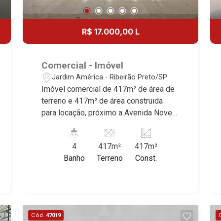
R$ 17.000,00 L
Comercial - Imóvel
Jardim América - Ribeirão Preto/SP
Imóvel comercial de 417m² de área de
terreno e 417m² de área construida
para locação, próximo a Avenida Nove
de Julho - Bairro Jardim América,
Ribeirão Preto/SP. Conheça as
4
417m²
417m²
características deste imóvel que a
Banho
Terreno
Const.
Martinelli Imobiliária selecionou para
você: - 417m² de área de terreno e
417m² de área construida - Esquina -
Amplo espaço - 4 salas - 4 W.C sendo
2 masculino e 2 feminino - Copa -
Cód.
47019
Iluminação Martinelli Imobiliária,