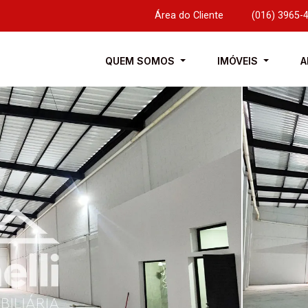
Área do Cliente
|
(016) 3965-
QUEM SOMOS
IMÓVEIS
A