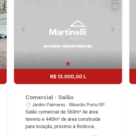
referência no mercado imobiliário
desde 2000. Especialistas em Venda,
Locação e Lançamentos! Avenida João
Fiúsa, 1051 - Alto da Boa Vista
| Ribeirão Preto.
R$ 13.000,00 L
Comercial - Salão
Jardim Palmares - Ribeirão Preto/SP
Salão comercial de 560m² de área
terreno e 440m² de área construida
para locação, próximo à Rodovia
Anhanguera - Bairro Jardim Palmares,