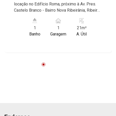
locação no Edifício Roma, próximo à Av. Pres.
Castelo Branco - Bairro Nova Ribeirânia, Ribeirão
Preto/SP. com wc privativo, ar condicionado, 4
mesas e 3 cadeiras, persianas blackout,
1
1
21m²
recepção, sala de reunião, wc masculino e
Banho
Garagem
A. Útil
feminino, copa Conheça as características deste
imóvel que a Martinelli Imobiliária selecionou
para você: - 21m² de área útil - W.C. privativo -
Copa - Ar-condicionado - Persianas blackout - 1
vaga Martinelli Imobiliária - excelência absoluta
no mercado imobiliário de Ribeirão Preto.
Referência em imóveis de alto padrão, somos
especialistas na venda e locação de
apartamentos nos condomínios mais desejados
da Zona Sul, reconhecidos por sua segurança,
infraestrutura completa e qualidade de vida
incomparável. Atuamos nos empreendimentos
de maior prestígio da região, incluindo:
Marquises Park, Les Alpes Residence, Porto