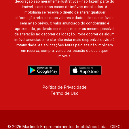
decoração são meramente ilustrativos - não fazem parte do
Cidade de Londres, Cidade de Munique, Cidade
imóvel, exceto nos casos de imóveis mobiliados. A
de Lisboa, Cidade de Madrid, Cidade de Viena,
imobiliária se reserva o direito de alterar qualquer
Cidade de Barcelona, Cidade de Zurique, L?
informação referente aos valores e dados de seus imóveis
Essence, Magna Vista, British Columbia, Dijon,
sem aviso prévio. O valor anunciado do condomínio é
aproximado, podendo ser maior, menor ou mesmo passível
Jardim de Luxemburgo, Exklusiv Golf, Exklusiv
de alteração no decorrer da locação. Pode ocorrer de algum
Essenz, Mirante CondoClub, Hydeperk, Urban,
imóvel anunciado no site não estar mais disponível devido à
Stuttgart, Mondrian, Bahamas, Monte Sinai,
rotatividade. As solicitações feitas pelo site não implicam
Pennsylvania, Villa Toscana, Sur Le Jardin,
em reserva, compra, venda ou locação de quaisquer
imóveis.
Atlanta, Sapucaia, Van Gogh, Cenário, Parc Sul,
Alleanza D?Oro, Rodin, Candeias, Apiacás, Blend
Coliving, Una Caramuru, Quintessence, Liber
Condomínio Resort, Asas do Sul, Tapuias
Residencial, Manhattan, Lumiere, Civitas,
Política de Privacidade
Apogeo, Frankfurt, Emerald, Spazio Robespierre,
Termo de Uso
Cedro, Dinamarca, Portes du Soleil, Solo,
Cambuí, Philadelphia, Victória Hill, San Pierre,
Estocolmo, La Défense, Toulouse, Saint Étienne,
Monet, Rembrandt, Montreux, Genève, Quebec,
Blue Note, Noruega, Normandie, Jataí, Via
© 2026 Martinelli Empreendimentos Imobiliários Ltda - CRECI