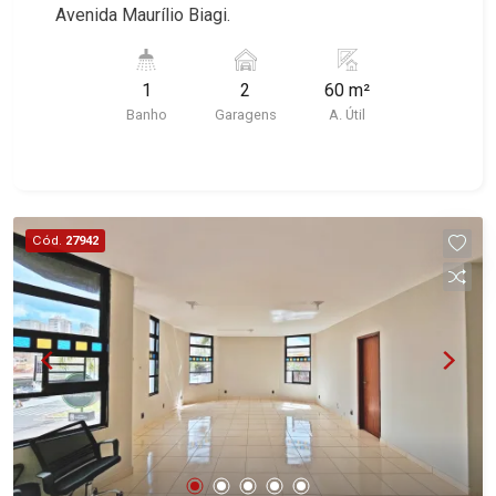
Avenida Maurílio Biagi.
1
2
60 m²
Banho
Garagens
A. Útil
Cód.
27942