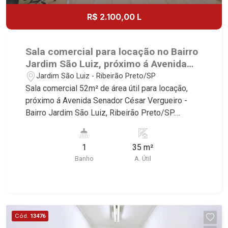
R$ 2.100,00 L
Sala comercial para locação no Bairro
Jardim São Luiz, próximo á Avenida
Senador César Vergueiro - Ribeirão
Jardim São Luiz - Ribeirão Preto/SP
Preto/SP.
Sala comercial 52m² de área útil para locação,
próximo á Avenida Senador César Vergueiro -
Bairro Jardim São Luiz, Ribeirão Preto/SP.
Conheça as características deste imóvel que a
Martinelli Imobiliária selecionou para você: -
1
35 m²
52m² de área útil - Sala ampla - WC - Copa
Banho
A. Útil
Martinelli Imobiliária - excelência absoluta no
mercado imobiliário de Ribeirão Preto.
Referência em imóveis de alto padrão, somos
especialistas na venda e locação de casas e
terrenos residenciais e comerciais nos bairros
Cód.
13476
mais desejados da Zona Sul, reconhecidos por