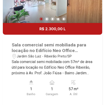
R$ 2.300,00 L
Sala comercial semi mobiliada para
locação no Edifício Neo Office
Ribeirão, próximo à Av. Prof. João
Jardim São Luiz - Ribeirão Preto/SP
Fiúsa - Ribeirão Preto/SP.
Sala comercial semi mobiliada com 57m² de área
útil para locação no Edifício Neo Office Ribeirão,
próximo à Av. Prof. João Fiúsa - Bairro Jardim
São Luiz, Ribeirão Preto/SP. Conheça as
características deste imóvel que a Martinelli
1
1
57 m²
Imobiliária selecionou para você: - 57m² de área
Banho
Garagem
A. Útil
útil - 1 WC - 1 vaga Martinelli Imobiliária -
excelência absoluta no mercado imobiliário de