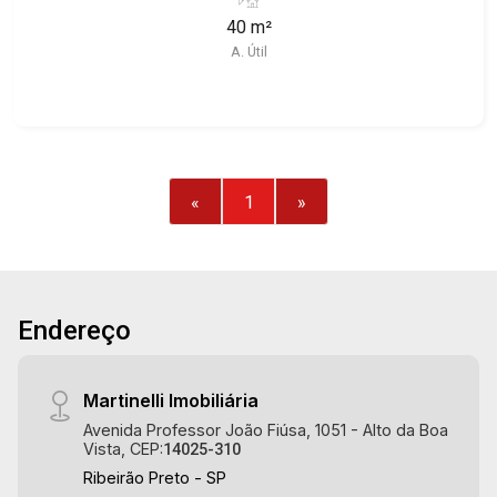
em Venda e Locação! Avenida João Fiúsa, 1051 -
40 m²
Alto da Boa Vista | Ribeirão Preto.
A. Útil
«
1
»
Endereço
Martinelli Imobiliária
Avenida Professor João Fiúsa, 1051 - Alto da Boa
Vista, CEP:
14025-310
Ribeirão Preto - SP