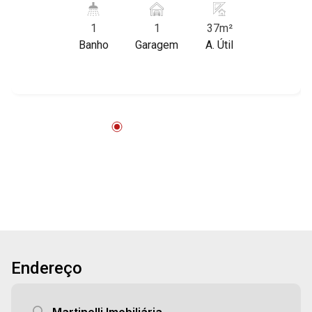
imóvel que a Martinelli Imobiliária selecionou
1
1
37m²
para você: - 37m² de área útil - Sala ampla com
Banho
Garagem
A. Útil
armários e ar-condicionado - WC - Copa - 1 vaga
Martinelli Imobiliária - excelência absoluta no
mercado imobiliário de Ribeirão Preto.
Referência em imóveis de alto padrão, somos
especialistas na venda e locação de casas e
terrenos residenciais e comerciais nos bairros
mais desejados da Zona Sul, reconhecidos por
sua segurança, infraestrutura e qualidade de
vida incomparável. Atuamos nos bairros de
maior prestígio da região, como: Alto da Boa
Vista, Jardim Botânico, Jardim Olhos D`Água,
Vila do Golfe, City Ribeirão, Jardim Canadá,
Guaporé, Ilhas do Sul, Jardim Nova Aliança,
Endereço
Boulevard, Higienópolis, Sumaré, Jardim
América, Alto do Ipê, Jardim Irajá, Royal Park,
Jardim Califórnia, Quinta da Primavera, Bonfim
Martinelli Imobiliária