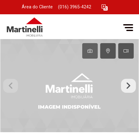
Área do Cliente
|
(016) 3965-4242