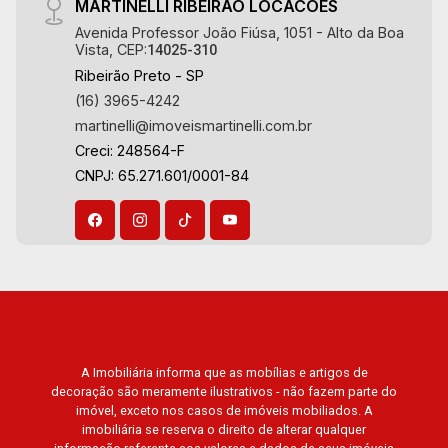
MARTINELLI RIBEIRAO LOCACOES
Avenida Professor João Fiúsa, 1051 - Alto da Boa
Vista, CEP:
14025-310
Ribeirão Preto - SP
(16) 3965-4242
martinelli@imoveismartinelli.com.br
Creci: 248564-F
CNPJ: 65.271.601/0001-84
A Imobiliária informa que as mobílias e artigos de
decoração são meramente ilustrativos - não fazem parte do
imóvel, exceto nos casos de imóveis mobiliados. A
imobiliária se reserva o direito de alterar qualquer