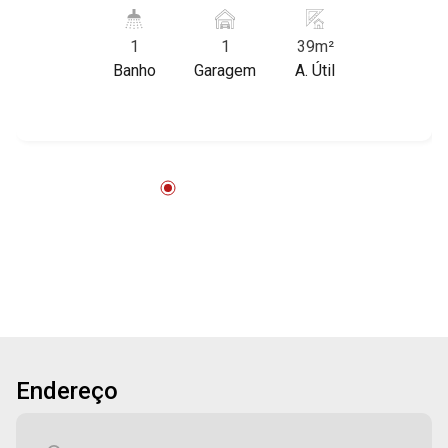
Preto/SP. Conheça as características deste
imóvel que a Martinelli Imobiliária selecionou
1
1
39m²
para você: - 39m² de área útil - WC - Copa - Área
Banho
Garagem
A. Útil
de serviço - Câmeras de segurança - 1 vaga
recuada Martinelli Imobiliária, referência no
mercado imobiliário desde 2000. Especialistas
em Venda, Locação e Lançamentos! Avenida
João Fiúsa, 1051 - Alto da Boa Vista | Ribeirão
Preto.
Endereço