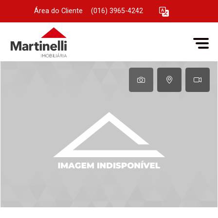
Área do Cliente
|
(016) 3965-4242