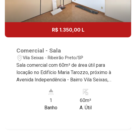
R$ 1.350,00 L
Comercial - Sala
Vila Seixas - Ribeirão Preto/SP
Sala comercial com 60m² de área útil para
locação no Edifício Maria Tarozzo, próximo à
Avenida Independência - Bairro Vila Seixas,
Ribeirão Preto/SP. Conheça as características
deste imóvel que a Martinelli Imobiliária
1
60m²
selecionou para você: - 60m² de área útil - Sala
Banho
A. Útil
ampla - WC Martinelli Imobiliária - excelência
absoluta no mercado imobiliário de Ribeirão
Preto. Referência em imóveis de alto padrão,
somos especialistas na venda e locação de