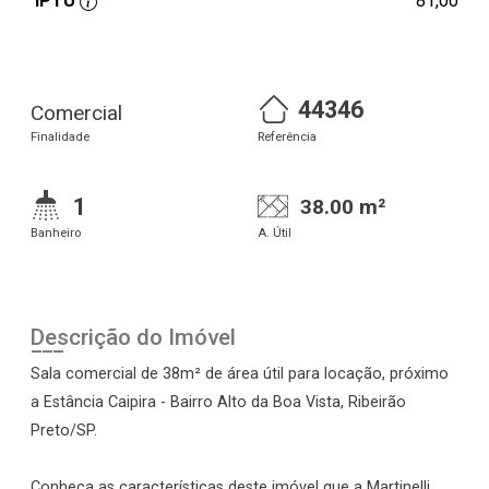
IPTU
81,00
44346
Comercial
Finalidade
Referência
1
38.00 m²
Banheiro
A. Útil
Descrição do Imóvel
Sala comercial de 38m² de área útil para locação, próximo
a Estância Caipira - Bairro Alto da Boa Vista, Ribeirão
Preto/SP.
Conheça as características deste imóvel que a Martinelli