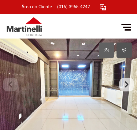
Área do Cliente
|
(016) 3965-4242