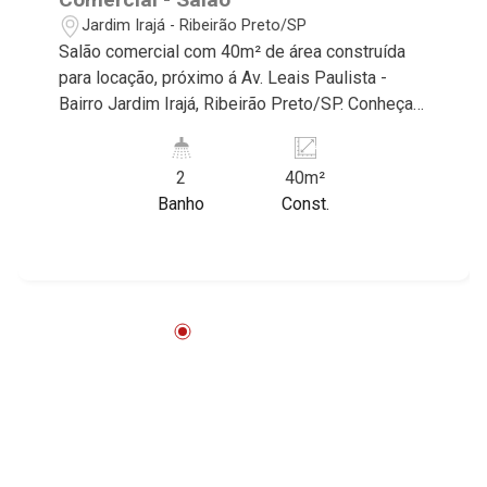
Jardim Irajá - Ribeirão Preto/SP
Salão comercial com 40m² de área construída
para locação, próximo á Av. Leais Paulista -
Bairro Jardim Irajá, Ribeirão Preto/SP. Conheça
as características deste imóvel que a Martinelli
Imobiliária selecionou para você: - 40m² de área
2
40m²
construída - W.C. masculino - W.C. feminino -
Banho
Const.
Copa Martinelli Imobiliária - excelência absoluta
no mercado imobiliário de Ribeirão Preto.
Referência em imóveis de alto padrão, somos
especialistas na venda e locação de casas e
terrenos residenciais e comerciais nos bairros
mais desejados da Zona Sul, reconhecidos por
sua segurança, infraestrutura e qualidade de
vida incomparável. Atuamos nos bairros de
maior prestígio da região, como: Alto da Boa
Vista, Jardim Botânico, Jardim Olhos D`Água,
Vila do Golfe, City Ribeirão, Jardim Canadá,