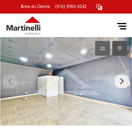
Área do Cliente
|
(016) 3965-4242