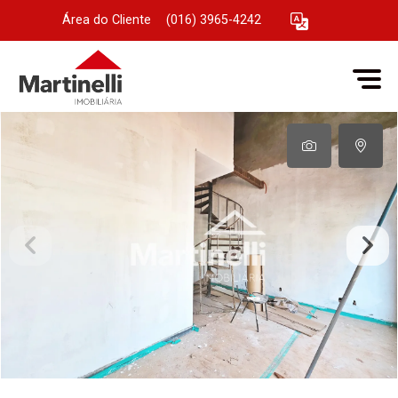
Área do Cliente
|
(016) 3965-4242