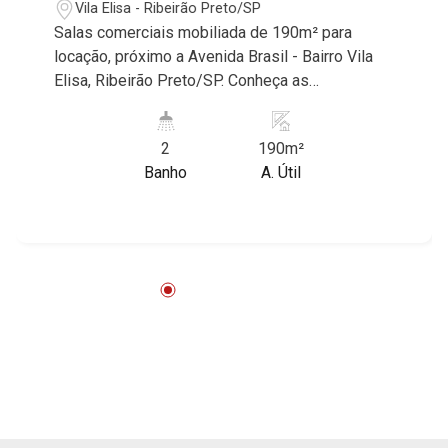
Vila Elisa - Ribeirão Preto/SP
Salas comerciais mobiliada de 190m² para
locação, próximo a Avenida Brasil - Bairro Vila
Elisa, Ribeirão Preto/SP. Conheça as
características deste imóvel que a Martinelli
Imobiliária selecionou para você: - 190m² de
2
190m²
área útil - 2 salas - WCs masculino e feminino -
Banho
A. Útil
Cozinha - Ar-condicionado - Vagas rotativas
Martinelli Imobiliária, referência no mercado
imobiliário desde 2000. Especialistas em
Venda, Locação e Lançamentos! Avenida João
Fiúsa, 1051 - Alto da Boa Vista | Ribeirão Preto.