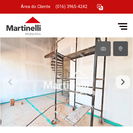
Área do Cliente
|
(016) 3965-4242