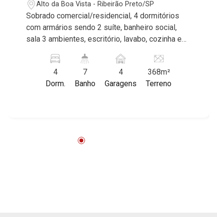
Alto da Boa Vista - Ribeirão Preto/SP
Sobrado comercial/residencial, 4 dormitórios
com armários sendo 2 suíte, banheiro social,
sala 3 ambientes, escritório, lavabo, cozinha e
área de serviço planejadas, dependência de
empregada, churrasqueira, vestiário, jardim,
4
7
4
368m²
cerca elétrica, 4 vagas cobertas, excelente
Dorm.
Banho
Garagens
Terreno
localização, próximo à Avenida João Fiúsa.
Martinelli Imobiliária, referência no mercado
imobiliário desde 2000. Especialistas em Venda
e Locação! Avenida João Fiúsa, 1051 - Alto da
Boa Vista | Ribeirão Preto.