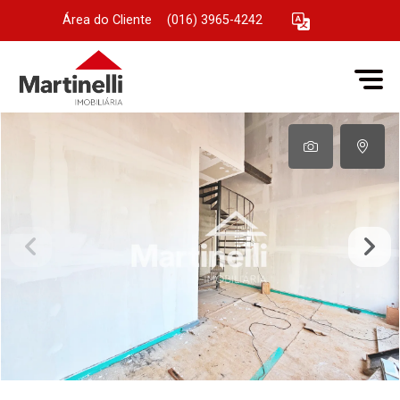
Área do Cliente
|
(016) 3965-4242