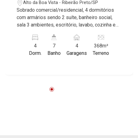
Alto da Boa Vista - Ribeirão Preto/SP
Sobrado comercial/residencial, 4 dormitórios
com armários sendo 2 suíte, banheiro social,
sala 3 ambientes, escritório, lavabo, cozinha e
área de serviço planejadas, dependência de
empregada, churrasqueira, vestiário, jardim,
4
7
4
368m²
cerca elétrica, 4 vagas cobertas, excelente
Dorm.
Banho
Garagens
Terreno
localização, próximo à Avenida João Fiúsa.
Martinelli Imobiliária, referência no mercado
imobiliário desde 2000. Especialistas em Venda
e Locação! Avenida João Fiúsa, 1051 - Alto da
Boa Vista | Ribeirão Preto.