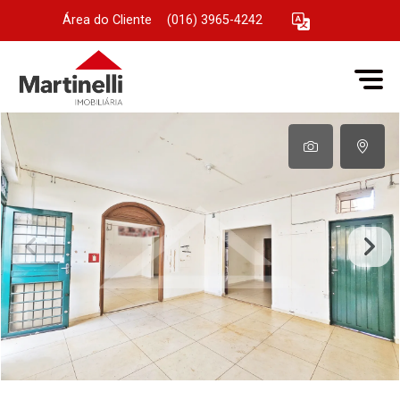
Área do Cliente
|
(016) 3965-4242