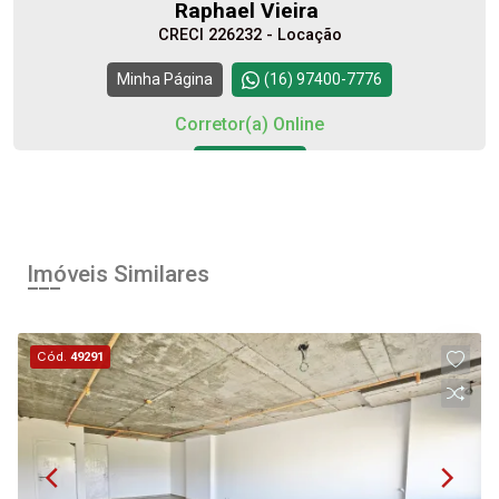
Raphael Vieira
CRECI 226232 - Locação
Minha Página
(16) 97400-7776
Corretor(a) Online
Iniciar chat
Imóveis Similares
Cód.
49291