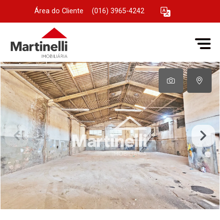
Área do Cliente
|
(016) 3965-4242