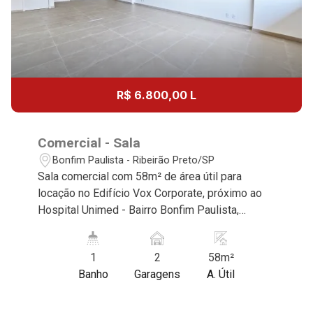
R$ 6.800,00 L
Comercial - Sala
Bonfim Paulista - Ribeirão Preto/SP
Sala comercial com 58m² de área útil para
locação no Edifício Vox Corporate, próximo ao
Hospital Unimed - Bairro Bonfim Paulista,
Ribeirão Preto/SP. Conheça as características
deste imóvel que a Martinelli Imobiliária
1
2
58m²
selecionou para você: - 58m² de área útil - 1
Banho
Garagens
A. Útil
sala ampla - W.C. - Vista privilegiada - 2 vagas *
Consulte mais salas disponíveis para locação! *
Martinelli Imobiliária - excelência absoluta no