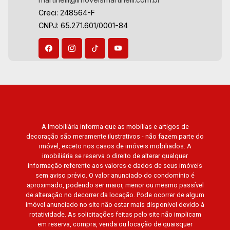
Giardino Terrae, Província de Roma, Lumnesia,
Creci: 248564-F
Madison Square Garden, Verona, Barcelona,
CNPJ: 65.271.601/0001-84
Guaecá, Fiúsa One, Icon, Uber Gaudi, Matisse,
Promenade, Botanic Garden, Nova Aliança
Residence, Le Nôtre, Perspective, Domaine
Botanique, Ile Verte, Velazquez, Edimburgo,
Cidade de Paris, Cidade de Petrópolis, Cidade
de Vancouver, Cidade de Montreal, Cidade de
Ouro Preto, Cidade de Seattle, Cidade de Roma,
Cidade de Londres, Cidade de Munique, Cidade
de Lisboa, Cidade de Madrid, Cidade de Viena,
A Imobiliária informa que as mobílias e artigos de
decoração são meramente ilustrativos - não fazem parte do
Cidade de Barcelona, Cidade de Zurique, L?
imóvel, exceto nos casos de imóveis mobiliados. A
Essence, Magna Vista, British Columbia, Dijon,
imobiliária se reserva o direito de alterar qualquer
Jardim de Luxemburgo, Exklusiv Golf, Exklusiv
informação referente aos valores e dados de seus imóveis
Essenz, Mirante CondoClub, Hydeperk, Urban,
sem aviso prévio. O valor anunciado do condomínio é
aproximado, podendo ser maior, menor ou mesmo passível
Stuttgart, Mondrian, Bahamas, Monte Sinai,
de alteração no decorrer da locação. Pode ocorrer de algum
Pennsylvania, Villa Toscana, Sur Le Jardin,
imóvel anunciado no site não estar mais disponível devido à
Atlanta, Sapucaia, Van Gogh, Cenário, Parc Sul,
rotatividade. As solicitações feitas pelo site não implicam
Alleanza D?Oro, Rodin, Candeias, Apiacás, Blend
em reserva, compra, venda ou locação de quaisquer