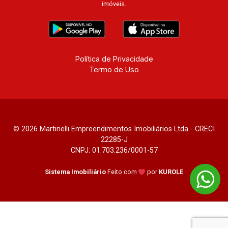
imóveis.
Coliving, Una Caramuru, Quintessence, Liber
Condomínio Resort, Asas do Sul, Tapuias
Residencial, Manhattan, Lumiere, Civitas,
Apogeo, Frankfurt, Emerald, Spazio Robespierre,
Cedro, Dinamarca, Portes du Soleil, Solo,
Política de Privacidade
Cambuí, Philadelphia, Victória Hill, San Pierre,
Termo de Uso
Estocolmo, La Défense, Toulouse, Saint Étienne,
Monet, Rembrandt, Montreux, Genève, Quebec,
Blue Note, Noruega, Normandie, Jataí, Via
Frattina e Triomphe. Avenida João Fiúsa, 1051 -
Alto da Boa Vista | Ribeirão Preto
© 2026 Martinelli Empreendimentos Imobiliários Ltda - CRECI
22285-J
CNPJ: 01.703.236/0001-57
Sistema Imobiliário
Feito com
por
KUROLE